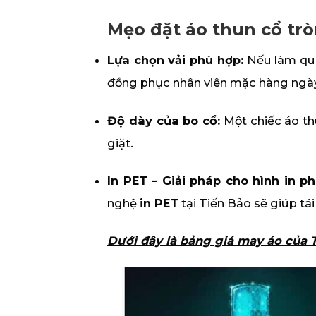
Mẹo đặt áo thun cổ tròn
Lựa chọn vải phù hợp:
Nếu làm quà
đồng phục nhân viên mặc hàng ngà
Độ dày của bo cổ:
Một chiếc áo th
giặt.
In PET – Giải pháp cho hình in ph
nghệ
in PET
tại Tiến Bảo sẽ giúp tá
Dưới đây là bảng giá may áo của 