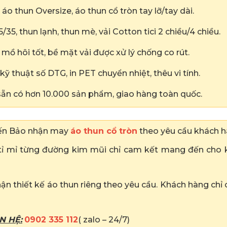
áo thun Oversize, áo thun cổ tròn tay lỡ/tay dài.
5, thun lạnh, thun mè, vải Cotton tici 2 chiều/4 chiều.
ồ hôi tốt, bề mặt vải được xử lý chống co rút.
kỹ thuật số DTG, in PET chuyển nhiệt, thêu vi tính.
ẵn có hơn 10.000 sản phẩm, giao hàng toàn quốc.
iến Bảo nhận may
áo thun cổ tròn
theo yêu cầu khách h
 tỉ mỉ từng đường kim mũi chỉ cam kết mang đến cho
ận thiết kế áo thun riêng theo yêu cầu. Khách hàng chỉ 
N HỆ:
0902 335 112
( zalo – 24/7)