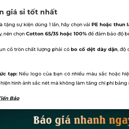
 giá sỉ tốt nhất
 tặng sự kiện dùng 1 lần, hãy chọn vải
PE hoặc thun 
y, nên chọn
Cotton 65/35 hoặc 100%
để đảm bảo độ bề
un cổ tròn chất lượng phải có
bo cổ dệt dày dặn
, độ
ức tạp:
Nếu logo của bạn có nhiều màu sắc hoặc hiệ
i hiện hình ảnh sắc nét mà không làm tăng chi phí bảng 
Tiến Bảo