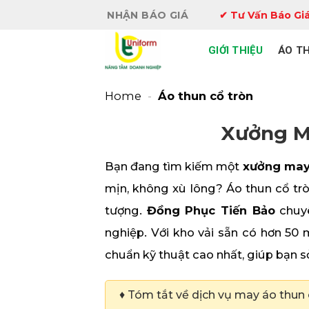
Bỏ
NHẬN BÁO GIÁ
✔ Tư Vấn Báo Giá
qua
nội
GIỚI THIỆU
ÁO T
dung
Home
-
Áo thun cổ tròn
Xưởng Ma
Bạn đang tìm kiếm một
xưởng may 
mịn, không xù lông? Áo thun cổ tròn
tượng.
Đồng Phục Tiến Bảo
chuyê
nghiệp. Với kho vải sẵn có hơn 50 
chuẩn kỹ thuật cao nhất, giúp bạn sở
♦ Tóm tắt về dịch vụ may áo thun 