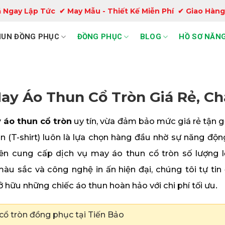
 Ngay Lập Tức ✔ May Mẫu - Thiết Kế Miễn Phí ✔ Giao Hàng
HUN ĐỒNG PHỤC
ĐỒNG PHỤC
BLOG
HỒ SƠ NĂNG
y Áo Thun Cổ Tròn Giá Rẻ, Ch
áo thun cổ tròn
uy tín, vừa đảm bảo mức giá rẻ tận 
 (T-shirt) luôn là lựa chọn hàng đầu nhờ sự năng độn
n cung cấp dịch vụ may áo thun cổ tròn số lượng l
màu sắc và công nghệ in ấn hiện đại, chúng tôi tự ti
 hữu những chiếc áo thun hoàn hảo với chi phí tối ưu.
cổ tròn đồng phục tại Tiến Bảo