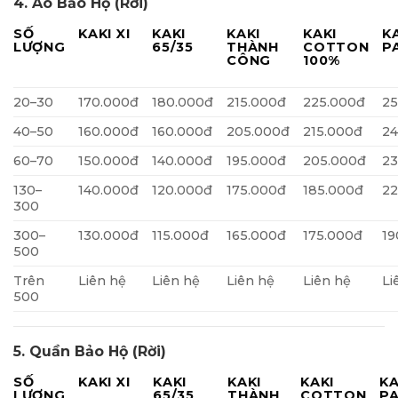
4. Áo Bảo Hộ (Rời)
SỐ
KAKI XI
KAKI
KAKI
KAKI
K
LƯỢNG
65/35
THÀNH
COTTON
P
CÔNG
100%
20–30
170.000đ
180.000đ
215.000đ
225.000đ
25
40–50
160.000đ
160.000đ
205.000đ
215.000đ
24
60–70
150.000đ
140.000đ
195.000đ
205.000đ
23
130–
140.000đ
120.000đ
175.000đ
185.000đ
22
300
300–
130.000đ
115.000đ
165.000đ
175.000đ
19
500
Trên
Liên hệ
Liên hệ
Liên hệ
Liên hệ
Li
500
5. Quần Bảo Hộ (Rời)
SỐ
KAKI XI
KAKI
KAKI
KAKI
KA
LƯỢNG
65/35
THÀNH
COTTON
P