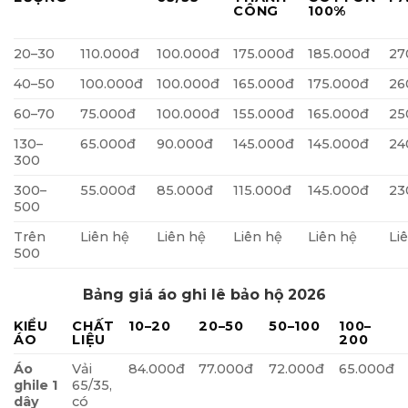
CÔNG
100%
20–30
110.000đ
100.000đ
175.000đ
185.000đ
27
40–50
100.000đ
100.000đ
165.000đ
175.000đ
26
60–70
75.000đ
100.000đ
155.000đ
165.000đ
25
130–
65.000đ
90.000đ
145.000đ
145.000đ
24
300
300–
55.000đ
85.000đ
115.000đ
145.000đ
23
500
Trên
Liên hệ
Liên hệ
Liên hệ
Liên hệ
Li
500
Bảng giá áo ghi lê bảo hộ 2026
KIỂU
CHẤT
10–20
20–50
50–100
100–
ÁO
LIỆU
200
Áo
Vải
84.000đ
77.000đ
72.000đ
65.000đ
ghile 1
65/35,
dây
có