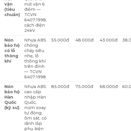
vặn
nút vặn 6
(tiêu
điểm —
chuẩn)
TCVN
6407:1998,
cách điện
24kV
Nón
Nhựa ABS
55.000đ
48.000đ
43.000đ
38.
bảo hộ
chống
có lỗ
cháy siêu
thông
nhẹ, lỗ
khí
thông khí
trên đỉnh
— TCVN
6407:1998
Nón
Nhựa ABS
85.000đ
75.000đ
68.000đ
60.
bảo hộ
cao cấp
Hàn
nhập Hàn
Quốc
Quốc,
(kỹ sư)
núm xoay
tự động
ôm sát, có
rãnh lắp
phụ kiện