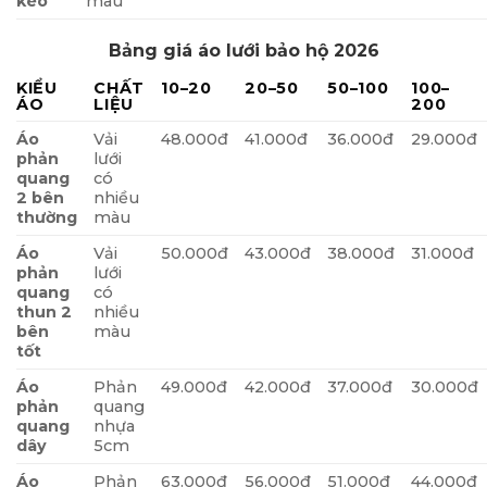
kéo
màu
Bảng giá áo lưới bảo hộ 2026
KIỂU
CHẤT
10–20
20–50
50–100
100–
ÁO
LIỆU
200
Áo
Vải
48.000đ
41.000đ
36.000đ
29.000đ
phản
lưới
quang
có
2 bên
nhiều
thường
màu
Áo
Vải
50.000đ
43.000đ
38.000đ
31.000đ
phản
lưới
quang
có
thun 2
nhiều
bên
màu
tốt
Áo
Phản
49.000đ
42.000đ
37.000đ
30.000đ
phản
quang
quang
nhựa
dây
5cm
Áo
Phản
63.000đ
56.000đ
51.000đ
44.000đ