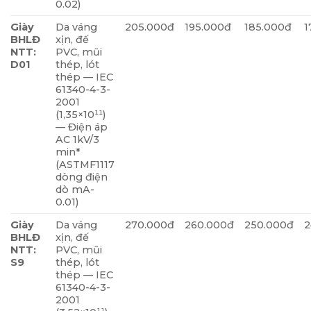
0.02)
Giày
Da váng
205.000đ
195.000đ
185.000đ
1
BHLĐ
xịn, đế
NTT:
PVC, mũi
D01
thép, lót
thép — IEC
61340-4-3-
2001
(1,35×10¹¹)
— Điện áp
AC 1kV/3
min*
(ASTMF1117
dòng điện
dò mA-
0.01)
Giày
Da váng
270.000đ
260.000đ
250.000đ
2
BHLĐ
xịn, đế
NTT:
PVC, mũi
S9
thép, lót
thép — IEC
61340-4-3-
2001