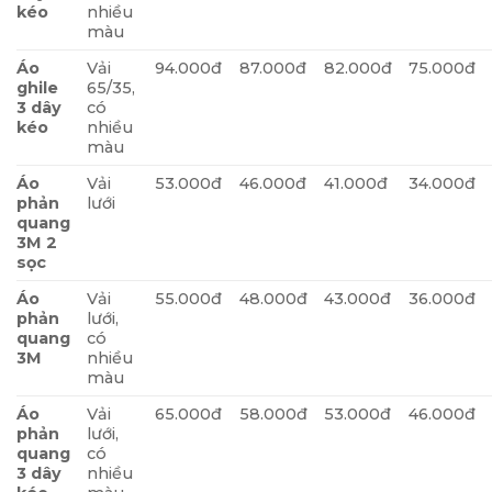
kéo
nhiều
màu
Áo
Vải
94.000đ
87.000đ
82.000đ
75.000đ
ghile
65/35,
3 dây
có
kéo
nhiều
màu
Áo
Vải
53.000đ
46.000đ
41.000đ
34.000đ
phản
lưới
quang
3M 2
sọc
Áo
Vải
55.000đ
48.000đ
43.000đ
36.000đ
phản
lưới,
quang
có
3M
nhiều
màu
Áo
Vải
65.000đ
58.000đ
53.000đ
46.000đ
phản
lưới,
quang
có
3 dây
nhiều