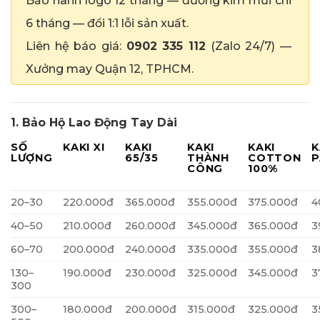
Bảo hành logo 12 tháng — đường kim mũi chỉ
6 tháng — đổi 1:1 lỗi sản xuất.
Liên hệ báo giá:
0902 335 112
(Zalo 24/7) —
Xưởng may Quận 12, TPHCM.
1. Bảo Hộ Lao Động Tay Dài
SỐ
KAKI XI
KAKI
KAKI
KAKI
K
LƯỢNG
65/35
THÀNH
COTTON
P
CÔNG
100%
20–30
220.000đ
365.000đ
355.000đ
375.000đ
4
40–50
210.000đ
260.000đ
345.000đ
365.000đ
3
60–70
200.000đ
240.000đ
335.000đ
355.000đ
3
130–
190.000đ
230.000đ
325.000đ
345.000đ
3
300
300–
180.000đ
200.000đ
315.000đ
325.000đ
3