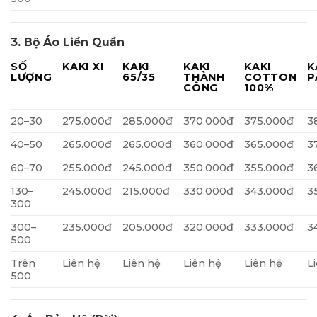
3. Bộ Áo Liền Quần
SỐ
KAKI XI
KAKI
KAKI
KAKI
K
LƯỢNG
65/35
THÀNH
COTTON
P
CÔNG
100%
20–30
275.000đ
285.000đ
370.000đ
375.000đ
3
40–50
265.000đ
265.000đ
360.000đ
365.000đ
3
60–70
255.000đ
245.000đ
350.000đ
355.000đ
3
130–
245.000đ
215.000đ
330.000đ
343.000đ
3
300
300–
235.000đ
205.000đ
320.000đ
333.000đ
3
500
Trên
Liên hệ
Liên hệ
Liên hệ
Liên hệ
L
500