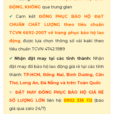
ĐỘNG,
KHÔNG
qua trung gian
✔
Cam kết
ĐỒNG PHỤC BẢO HỘ
ĐẠT
CHUẨN CHẤT LƯỢNG theo tiêu chuẩn
TCVN 6692-2007 về trang phục bảo hộ lao
động
, được lựa chọn thông số vải kaki theo
tiêu chuẩn TCVN 4742:1989
✔
Nhận đặt may tại các tỉnh thành:
Nhận
đặt may đồ bảo hộ lao động giá rẻ tại các tỉnh
thành:
TP.HCM, Đồng Nai, Bình Dương, Cần
Thơ, Long An, Đà Nẵng và trên Toàn Quốc
✨
ĐẶT MAY ĐỒNG PHỤC BẢO HỘ GIÁ RẺ
SỐ LƯỢNG LỚN
liên hệ:
0902 335 112
(báo
giá qua zalo 24/7)