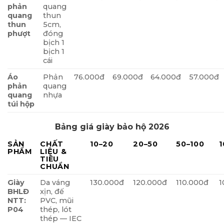
phản
quang
quang
thun
thun
5cm,
phượt
đóng
bịch 1
bịch 1
cái
Áo
Phản
76.000đ
69.000đ
64.000đ
57.000đ
phản
quang
quang
nhựa
túi hộp
Bảng giá giày bảo hộ 2026
SẢN
CHẤT
10–20
20–50
50–100
1
PHẨM
LIỆU &
TIÊU
CHUẨN
Giày
Da váng
130.000đ
120.000đ
110.000đ
1
BHLĐ
xịn, đế
NTT:
PVC, mũi
P04
thép, lót
thép — IEC