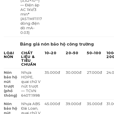
(3,52×10¹¹)
— Điện áp
AC 1kV/3
min*
(ASTMF1117
dòng điện
dò mA-
0.03)
Bảng giá nón bảo hộ công trường
LOẠI
CHẤT
10–20
20–50
50–100
100
NÓN
LIỆU &
20
TIÊU
CHUẨN
Nón
Nhựa
35.000đ
30.000đ
27.000đ
24.
bảo hộ
HDPE,
nút
quai chữ V
trượt
nút trượt
(phổ
— TCVN
thông)
6407:1998
Nón
Nhựa ABS
45.000đ
39.000đ
35.000đ
31.
bảo hộ
Đài Loan,
nút
quai chữ V