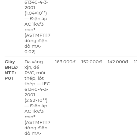
61340-4-3-
2001
(1,04×10¹¹)
— Điện áp
AC 1kV/3
min*
(ASTMF1117
dòng điện
dò mA-
0.02)
Giày
Da váng
163.000đ
152.000đ
142.000đ
1
BHLĐ
xịn, đế
NTT:
PVC, mũi
P01
thép, lót
thép — IEC
61340-4-3-
2001
(2,52×10¹¹)
— Điện áp
AC 1kV/3
min*
(ASTMF1117
dòng điện
dò mA-