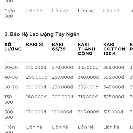
500
Trên
Liên hệ
Liên hệ
Liên hệ
Liên hệ
L
500
2. Bảo Hộ Lao Động Tay Ngắn
SỐ
KAKI XI
KAKI
KAKI
KAKI
K
LƯỢNG
65/35
THÀNH
COTTON
CÔNG
100%
20–30
210.000đ
270.000đ
345.000đ
365.000đ
3
40–50
200.000đ
250.000đ
340.000đ
355.000đ
3
60–70
190.000đ
230.000đ
335.000đ
345.000đ
3
130–
180.000đ
200.000đ
315.000đ
325.000đ
3
300
300–
170.000đ
190.000đ
305.000đ
315.000đ
3
500
Trên
Liên hệ
Liên hệ
Liên hệ
Liên hệ
L
500