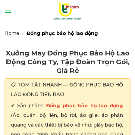
Bỏ
qua
nội
dung
Home
-
Đồng phục bảo hộ lao động
Xưởng May Đồng Phục Bảo Hộ Lao
Động Công Ty, Tập Đoàn Trọn Gói,
Giá Rẻ
📋 TÓM TẮT NHANH — ĐỒNG PHỤC BẢO HỘ
LAO ĐỘNG TIẾN BẢO
✔ Sản phẩm:
Đồng phục bảo hộ lao động
(Áo, quần, bộ liền, bộ rời, áo gile, áo phản
quang và các thiết bị bảo vệ như: giầy bảo hộ,
nón công trình, khẩu trang chống độc, găng