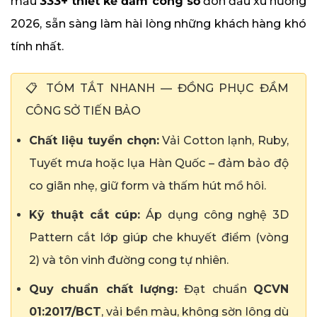
mẫu
333+ thiết kế đầm công sở
đón đầu xu hướng
2026, sẵn sàng làm hài lòng những khách hàng khó
tính nhất.
📋 TÓM TẮT NHANH — ĐỒNG PHỤC ĐẦM
CÔNG SỞ TIẾN BẢO
Chất liệu tuyển chọn:
Vải Cotton lạnh, Ruby,
Tuyết mưa hoặc lụa Hàn Quốc – đảm bảo độ
co giãn nhẹ, giữ form và thấm hút mồ hôi.
Kỹ thuật cắt cúp:
Áp dụng công nghệ 3D
Pattern cắt lớp giúp che khuyết điểm (vòng
2) và tôn vinh đường cong tự nhiên.
Quy chuẩn chất lượng:
Đạt chuẩn
QCVN
01:2017/BCT
, vải bền màu, không sờn lông dù