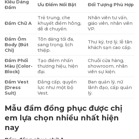
Kiểu Dáng
Ưu Điểm Nổi Bật
Đối Tượng Phù Hợp
Đầm
Trẻ trung, che
Nhân viên tư vấn,
Đầm Chữ A
khuyết điểm hông,
giáo viên, nhân viên
dễ di chuyển.
VP.
Đầm Ôm
Tôn dáng tối đa,
Thư ký, trợ lý, lễ tân
Body (Bút
sang trọng, lịch
khách sạn cao cấp.
Chì)
thiệp.
Đầm Phối
Tạo điểm nhấn
Chuỗi cửa hàng,
Màu (Color-
thương hiệu, hiện
showroom, nhân
Block)
đại.
viên sự kiện.
Đầm Vest
Đẳng cấp, quyền
Ban quản lý, nữ
(Dress
lực như một bộ
lãnh đạo, cấp quản
Suit)
Vest.
lý.
Mẫu đầm đồng phục được chị
em lựa chọn nhiều nhất hiện
nay