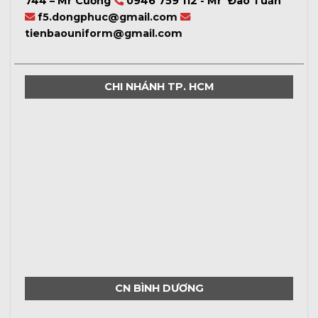
744 – Mr Cường
0946 759 112 - Mr Đào Tuấn
f5.dongphuc@gmail.com
tienbaouniform@gmail.com
CHI NHÁNH TP. HCM
CN BÌNH DƯƠNG