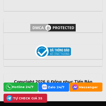
Copyright 2026 ©
Đồng phục Tiến Bảo
Hotline 24/7
Zalo 24/7
Messenger
TỰ CHECK GIÁ 3S