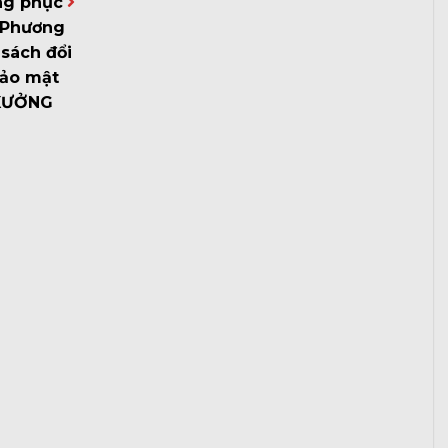
ng phục
Phương
sách đổi
bảo mật
XƯỞNG