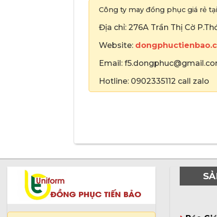
Công ty may đồng phục giá rẻ t
Địa chỉ: 276A Trần Thị Cờ P.T
Website:
dongphuctienbao.
Email: f5.dongphuc@gmail.c
Hotline: 0902335112 call zalo
SẢ