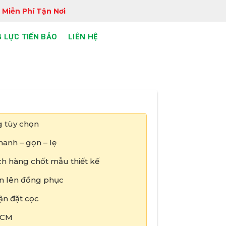
 Miễn Phí Tận Nơi
 LỰC TIẾN BẢO
LIÊN HỆ
 tùy chọn
anh – gọn – lẹ
h hàng chốt mẫu thiết kế
tin lên đồng phục
ận đặt cọc
HCM