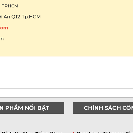
ại TPHCM
hới An Q12 Tp.HCM
com
om
N PHẨM NỔI BẬT
CHÍNH SÁCH CÔ