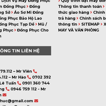
á Dịch Vụ May Đồng Phục
Quy trình đặt may đồ
n Đồng Phục
Đồng
Thông tin thanh toán
ng Sở
Áo Sơ Mi Đồng
thức giao hàng
Chính 
ồng Phục Bảo Hộ Lao
trả hàng
Chính sách 
ồng Phục Tạp Dề
Mũ /
thông tin
SITEMAP
g Phục
Đồng Phục Cho
MAY VÀ VĂN PHÒNG
m
ÔNG TIN LIÊN HỆ
79.112 – Mr Viên
.112 – Mr Hào
0702 392
 Lê Tuấn
0901 360 744
ng
0946 759 112 - Mr
n
phuc@gmail.com