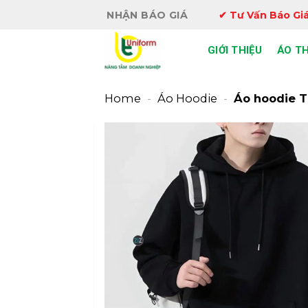
Bỏ
NHẬN BÁO GIÁ
✔ Tư Vấn Báo Giá
qua
nội
GIỚI THIỆU
ÁO T
dung
Home
-
Áo Hoodie
-
Áo hoodie T