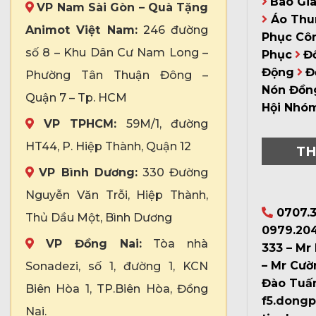
Báo Gi
VP Nam Sài Gòn – Quà Tặng
Áo Thu
Animot Việt Nam:
246 đường
Phục Cô
số 8 – Khu Dân Cư Nam Long –
Phục
Đ
Động
Đ
Phường Tân Thuận Đông –
Nón Đồn
Quận 7 – Tp. HCM
Hội Nhó
VP TPHCM:
59M/1, đường
HT44, P. Hiệp Thành, Quận 12
TH
VP Bình Dương:
330 Đường
Nguyễn Văn Trỗi, Hiệp Thành,
0707.3
Thủ Dầu Một, Bình Dương
0979.204
VP Đồng Nai:
Tòa nhà
333 – Mr
– Mr Cườ
Sonadezi, số 1, đường 1, KCN
Đào Tuấ
Biên Hòa 1, TP.Biên Hòa, Đồng
f5.dong
Nai.