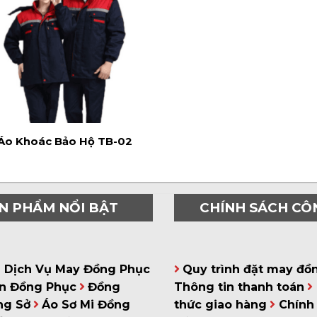
Áo Khoác Bảo Hộ TB-02
N PHẨM NỔI BẬT
CHÍNH SÁCH CÔ
á Dịch Vụ May Đồng Phục
Quy trình đặt may đồ
n Đồng Phục
Đồng
Thông tin thanh toán
ng Sở
Áo Sơ Mi Đồng
thức giao hàng
Chính 