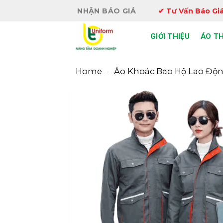
Bỏ
NHẬN BÁO GIÁ
✔ Tư Vấn Báo Giá
qua
nội
GIỚI THIỆU
ÁO T
dung
Home
-
Áo Khoác Bảo Hộ Lao Độ