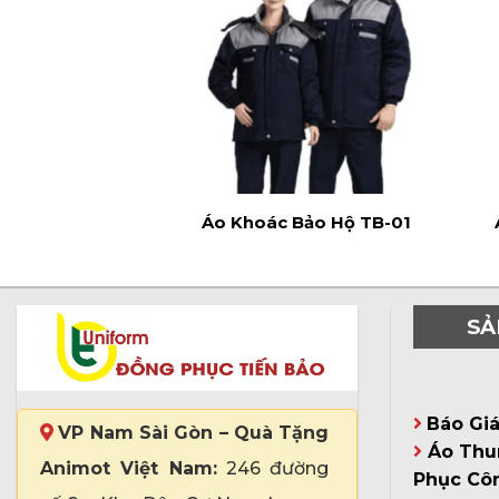
Áo Khoác Bảo Hộ TB-01
SẢ
Báo Gi
VP Nam Sài Gòn – Quà Tặng
Áo Thu
Animot Việt Nam:
246 đường
Phục Cô