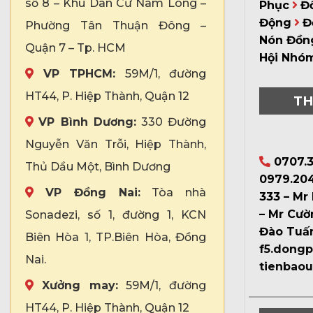
số 8 – Khu Dân Cư Nam Long –
Phục
Đ
Động
Đ
Phường Tân Thuận Đông –
Nón Đồn
Quận 7 – Tp. HCM
Hội Nhó
VP TPHCM:
59M/1, đường
HT44, P. Hiệp Thành, Quận 12
TH
VP Bình Dương:
330 Đường
Nguyễn Văn Trỗi, Hiệp Thành,
0707.3
Thủ Dầu Một, Bình Dương
0979.204
VP Đồng Nai:
Tòa nhà
333 – Mr
– Mr Cườ
Sonadezi, số 1, đường 1, KCN
Đào Tuấ
Biên Hòa 1, TP.Biên Hòa, Đồng
f5.dong
Nai.
tienbao
Xưởng may:
59M/1, đường
HT44, P. Hiệp Thành, Quận 12