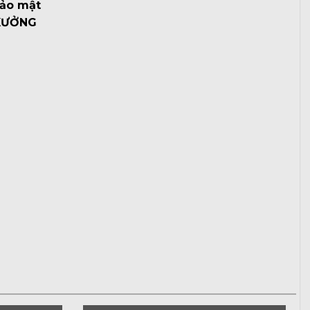
bảo mật
XƯỞNG