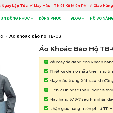
 Ngay Lập Tức ✔ May Mẫu - Thiết Kế Miễn Phí ✔ Giao Hàng
HUN ĐỒNG PHỤC
ĐỒNG PHỤC
BLOG
HỒ SƠ NĂNG
ng
-
Áo khoác bảo hộ TB-03
Áo Khoác Bảo Hộ TB-
Vải may đa dạng cho khách hàng
Thiết kế demo mẫu trên máy tín
May mẫu trong 24h sau khi đồng
Dịch vụ in hoặc thêu logo và thô
May hàng từ 3-7 sau khi nhận đặ
Nhận giao hàng miễn phí ở TP.