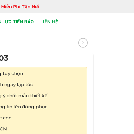
 Miễn Phí Tận Nơi
 LỰC TIẾN BẢO
LIÊN HỆ
03
 tùy chọn
h ngay lập tức
 ý chốt mẫu thiết kế
ng tin lên đồng phục
c cọc
HCM