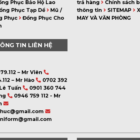
ồng Phục Bảo Hộ Lao
trả hàng
Chính sách 
ồng Phục Tạp Dề
Mũ /
thông tin
SITEMAP
g Phục
Đồng Phục Cho
MAY VÀ VĂN PHÒNG
m
ÔNG TIN LIÊN HỆ
79.112 – Mr Viên
.112 – Mr Hào
0702 392
 Lê Tuấn
0901 360 744
ng
0946 759 112 - Mr
n
phuc@gmail.com
uniform@gmail.com