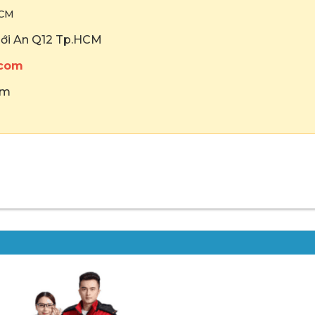
HCM
hới An Q12 Tp.HCM
.com
om