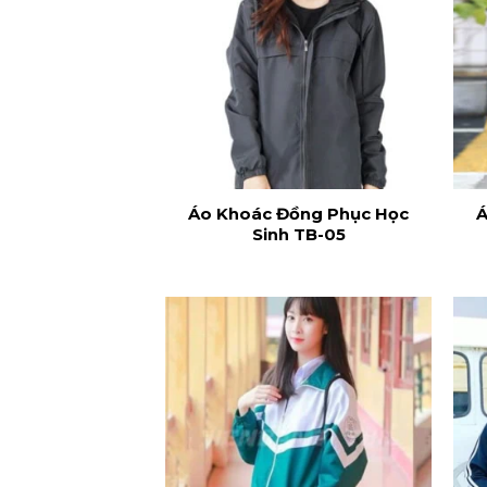
Áo Khoác Đồng Phục Học
Á
Sinh TB-05