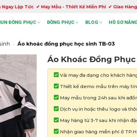
 Ngay Lập Tức ✔ May Mẫu - Thiết Kế Miễn Phí ✔ Giao Hàng
HUN ĐỒNG PHỤC
ĐỒNG PHỤC
BLOG
HỒ SƠ NĂNG
sinh
-
Áo khoác đồng phục học sinh TB-03
Áo Khoác Đồng Phục 
Vải may đa dạng cho khách hàng
Thiết kế demo mẫu trên máy tín
May mẫu trong 24h sau khi ađồn
Dịch vụ in hoặc thêu logo và thô
May hàng từ 3-7 sau khi nhận đặ
Nhận giao hàng miễn phí ở TP.