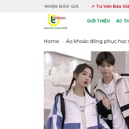
Bỏ
NHẬN BÁO GIÁ
✔ Tư Vấn Báo Giá
qua
nội
GIỚI THIỆU
ÁO T
dung
Home
-
Áo khoác đồng phục học 