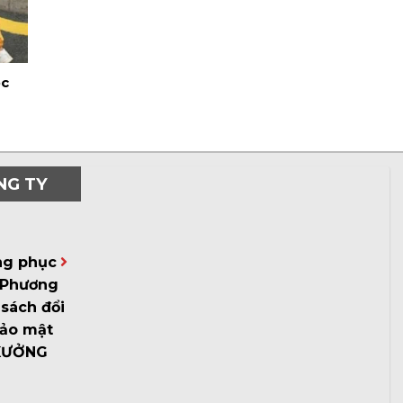
ọc
NG TY
ng phục
Phương
sách đổi
bảo mật
XƯỞNG