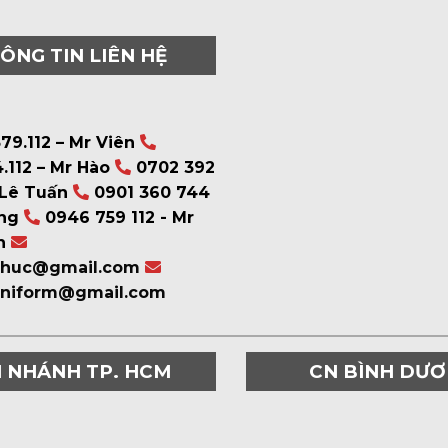
ÔNG TIN LIÊN HỆ
79.112 – Mr Viên
.112 – Mr Hào
0702 392
 Lê Tuấn
0901 360 744
ng
0946 759 112 - Mr
n
phuc@gmail.com
uniform@gmail.com
I NHÁNH TP. HCM
CN BÌNH DƯ