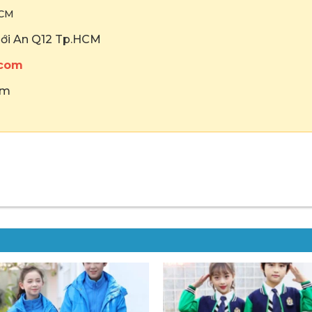
HCM
hới An Q12 Tp.HCM
.com
om