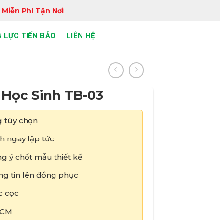
 Miễn Phí Tận Nơi
 LỰC TIẾN BẢO
LIÊN HỆ
Học Sinh TB-03
 tùy chọn
h ngay lập tức
g ý chốt mẫu thiết kế
ng tin lên đồng phục
c cọc
HCM