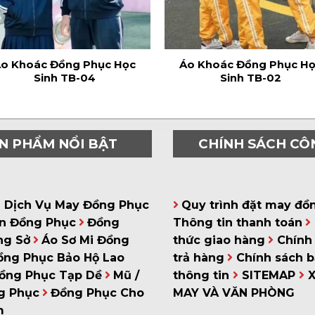
o Khoác Đồng Phục Học
Áo Khoác Đồng Phục H
Sinh TB-04
Sinh TB-02
N PHẨM NỔI BẬT
CHÍNH SÁCH CÔ
á Dịch Vụ May Đồng Phục
Quy trình đặt may đồ
n Đồng Phục
Đồng
Thông tin thanh toán
ng Sở
Áo Sơ Mi Đồng
thức giao hàng
Chính 
ồng Phục Bảo Hộ Lao
trả hàng
Chính sách 
ồng Phục Tạp Dề
Mũ /
thông tin
SITEMAP
g Phục
Đồng Phục Cho
MAY VÀ VĂN PHÒNG
m