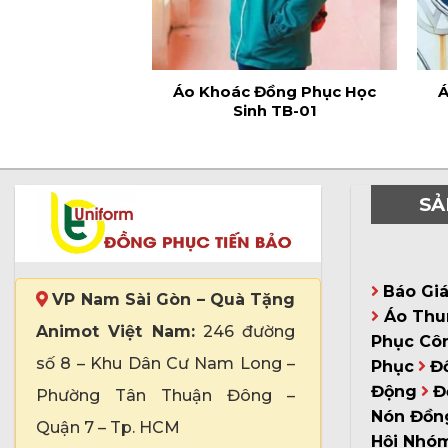
Áo Khoác Đồng Phục Học
Á
Sinh TB-01
SẢ
Báo Gi
VP Nam Sài Gòn – Quà Tặng
Áo Thu
Animot Việt Nam:
246 đường
Phục Cô
số 8 – Khu Dân Cư Nam Long –
Phục
Đ
Động
Đ
Phường Tân Thuận Đông –
Nón Đồn
Quận 7 – Tp. HCM
Hội Nhó