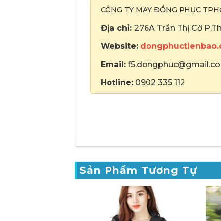
CÔNG TY MAY ĐỒNG PHỤC TP
Địa chỉ:
276A Trần Thị Cờ P.T
Website:
dongphuctienbao
Email:
f5.dongphuc@gmail.c
Hotline:
0902 335 112
Sản Phẩm Tương Tự