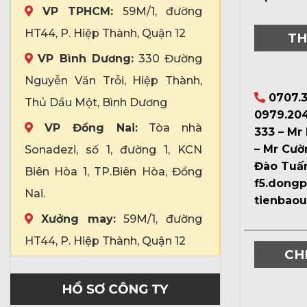
VP TPHCM:
59M/1, đường
HT44, P. Hiệp Thành, Quận 12
TH
VP Bình Dương:
330 Đường
Nguyễn Văn Trỗi, Hiệp Thành,
0707.3
Thủ Dầu Một, Bình Dương
0979.204
VP Đồng Nai:
Tòa nhà
333 – Mr
– Mr Cườ
Sonadezi, số 1, đường 1, KCN
Đào Tuấ
Biên Hòa 1, TP.Biên Hòa, Đồng
f5.dong
Nai.
tienbao
Xưởng may:
59M/1, đường
HT44, P. Hiệp Thành, Quận 12
CH