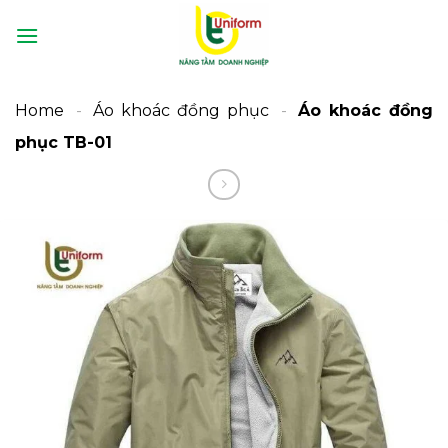
Bỏ
qua
nội
dung
Home
-
Áo khoác đồng phục
-
Áo khoác đồng
phục TB-01