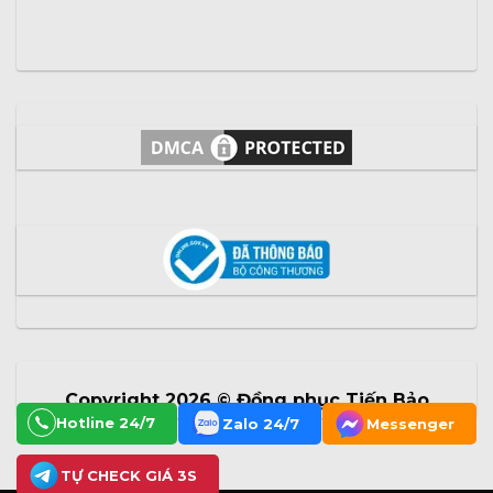
Copyright 2026 ©
Đồng phục Tiến Bảo
Hotline 24/7
Zalo 24/7
Messenger
TỰ CHECK GIÁ 3S