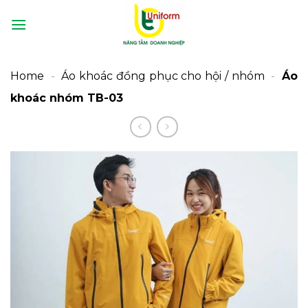
Bỏ
qua
nội
dung
Home
-
Áo khoác đồng phục cho hội / nhóm
-
Áo
khoác nhóm TB-03