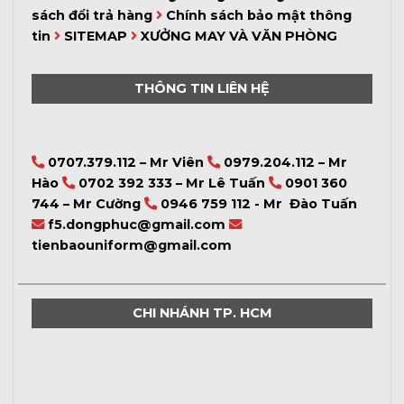
sách đổi trả hàng
Chính sách bảo mật thông
tin
SITEMAP
XƯỞNG MAY VÀ VĂN PHÒNG
THÔNG TIN LIÊN HỆ
0707.379.112 – Mr Viên
0979.204.112 – Mr
Hào
0702 392 333 – Mr Lê Tuấn
0901 360
744 – Mr Cường
0946 759 112 - Mr Đào Tuấn
f5.dongphuc@gmail.com
tienbaouniform@gmail.com
CHI NHÁNH TP. HCM