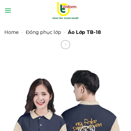
Bỏ
qua
nội
dung
Home
-
Đồng phục lớp
-
Áo Lớp TB-18