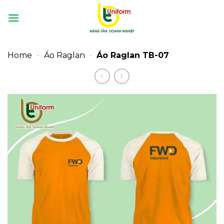
Bỏ
qua
nội
dung
Home
-
Áo Raglan
-
Áo Raglan TB-07