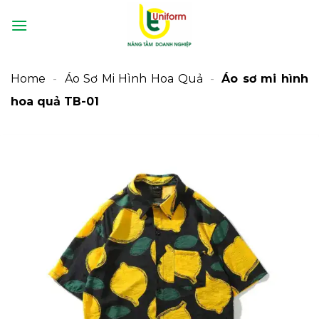
Bỏ
qua
nội
dung
Home
-
Áo Sơ Mi Hình Hoa Quả
-
Áo sơ mi hình
hoa quả TB-01