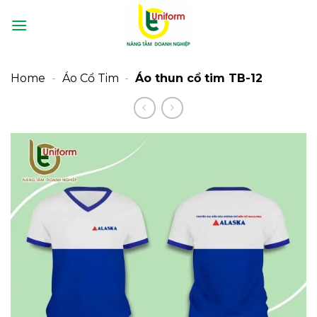
Bỏ
qua
nội
dung
Home
-
Áo Cổ Tim
-
Áo thun cổ tim TB-12