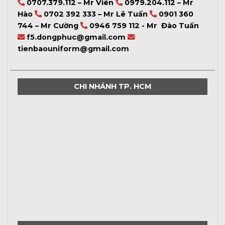
0707.379.112 – Mr Viên
0979.204.112 – Mr
Hào
0702 392 333 – Mr Lê Tuấn
0901 360
744 – Mr Cường
0946 759 112 - Mr Đào Tuấn
f5.dongphuc@gmail.com
tienbaouniform@gmail.com
CHI NHÁNH TP. HCM