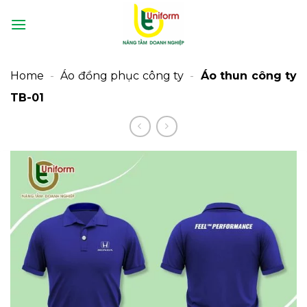
Bỏ
qua
nội
dung
Home
-
Áo đồng phục công ty
-
Áo thun công ty
TB-01