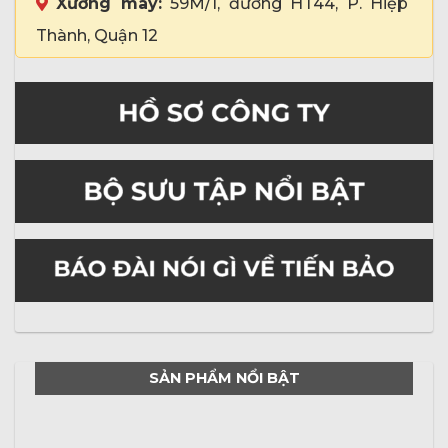
Xưởng may:
59M/1, đường HT44, P. Hiệp
Thành, Quận 12
SẢN PHẨM NỔI BẬT