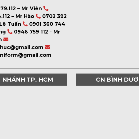
79.112 – Mr Viên
.112 – Mr Hào
0702 392
 Lê Tuấn
0901 360 744
ng
0946 759 112 - Mr
n
phuc@gmail.com
uniform@gmail.com
I NHÁNH TP. HCM
CN BÌNH DƯ