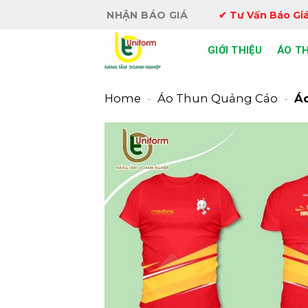
Bỏ
NHẬN BÁO GIÁ
✔ Tư Vấn Báo Giá
qua
nội
GIỚI THIỆU
ÁO T
dung
Home
-
Áo Thun Quảng Cáo
-
Áo