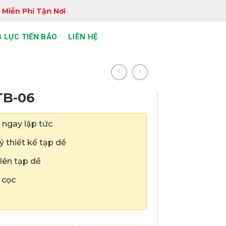
 Miễn Phí Tận Nơi
 LỰC TIẾN BẢO
LIÊN HỆ
TB-06
 ngay lập tức
 thiết kế tạp dề
 lên tạp dề
 cọc