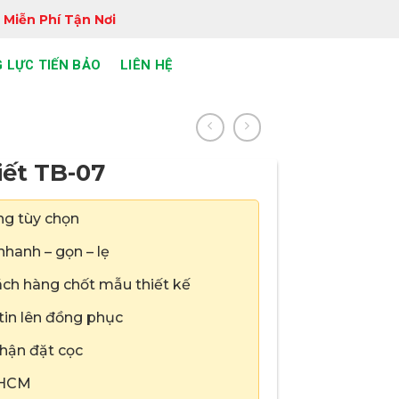
 Miễn Phí Tận Nơi
 LỰC TIẾN BẢO
LIÊN HỆ
iết TB-07
ng tùy chọn
hanh – gọn – lẹ
ch hàng chốt mẫu thiết kế
 tin lên đồng phục
hận đặt cọc
.HCM