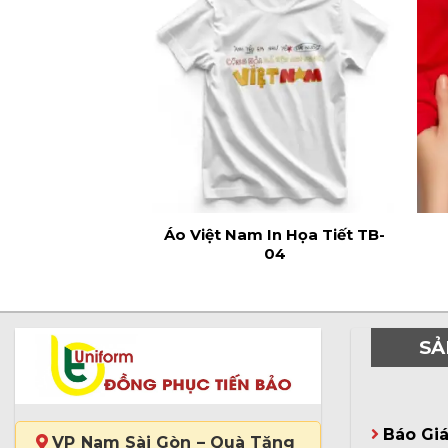
Áo Việt Nam In Họa Tiết TB-
04
SẢ
Báo Gi
VP Nam Sài Gòn – Quà Tặng