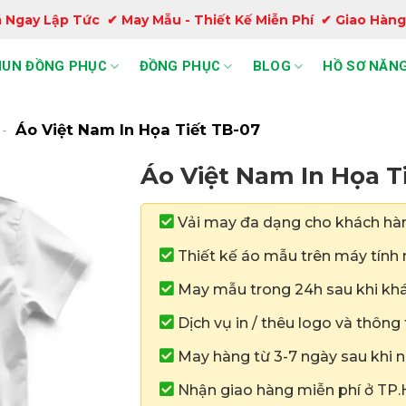
 Ngay Lập Tức ✔ May Mẫu - Thiết Kế Miễn Phí ✔ Giao Hàng
HUN ĐỒNG PHỤC
ĐỒNG PHỤC
BLOG
HỒ SƠ NĂNG
-
Áo Việt Nam In Họa Tiết TB-07
Áo Việt Nam In Họa T
Vải may đa dạng cho khách hà
Thiết kế áo mẫu trên máy tính n
May mẫu trong 24h sau khi khá
Dịch vụ in / thêu logo và thông
May hàng từ 3-7 ngày sau khi n
Nhận giao hàng miễn phí ở TP