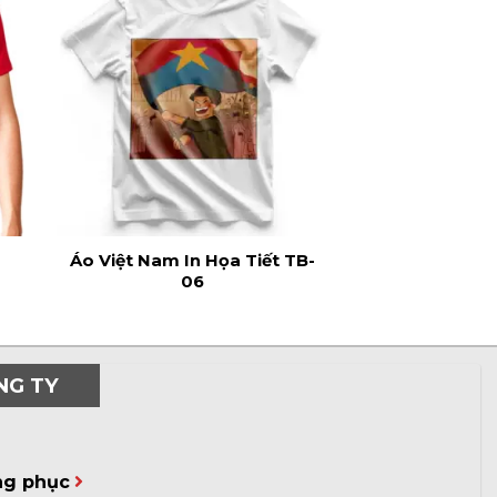
Áo Việt Nam In Họa Tiết TB-
06
NG TY
ng phục