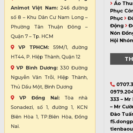
Áo Thu
Animot Việt Nam:
246 đường
Phục Cô
số 8 – Khu Dân Cư Nam Long –
Phục
Đ
Động
Đ
Phường Tân Thuận Đông –
Nón Đồn
Quận 7 – Tp. HCM
Hội Nhó
VP TPHCM:
59M/1, đường
HT44, P. Hiệp Thành, Quận 12
TH
VP Bình Dương:
330 Đường
Nguyễn Văn Trỗi, Hiệp Thành,
0707.3
Thủ Dầu Một, Bình Dương
0979.204
VP Đồng Nai:
Tòa nhà
333 – Mr
– Mr Cườ
Sonadezi, số 1, đường 1, KCN
Đào Tuấ
Biên Hòa 1, TP.Biên Hòa, Đồng
f5.dong
Nai.
tienbao