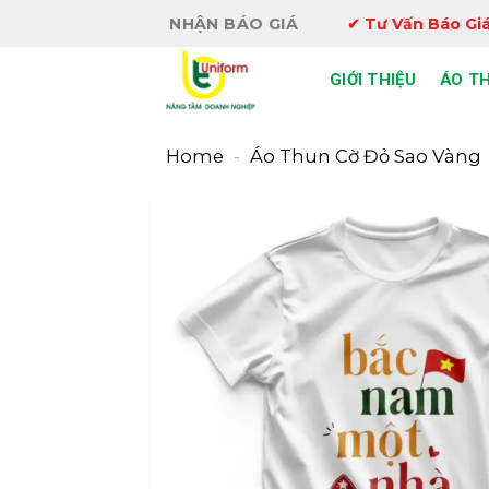
Bỏ
NHẬN BÁO GIÁ
✔ Tư Vấn Báo Giá
qua
nội
GIỚI THIỆU
ÁO T
dung
Home
-
Áo Thun Cờ Đỏ Sao Vàng