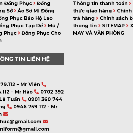
n Đồng Phục
Đồng
Thông tin thanh toán
ng Sở
Áo Sơ Mi Đồng
thức giao hàng
Chính 
ồng Phục Bảo Hộ Lao
trả hàng
Chính sách 
ồng Phục Tạp Dề
Mũ /
thông tin
SITEMAP
g Phục
Đồng Phục Cho
MAY VÀ VĂN PHÒNG
m
ÔNG TIN LIÊN HỆ
79.112 – Mr Viên
.112 – Mr Hào
0702 392
 Lê Tuấn
0901 360 744
ng
0946 759 112 - Mr
n
phuc@gmail.com
uniform@gmail.com