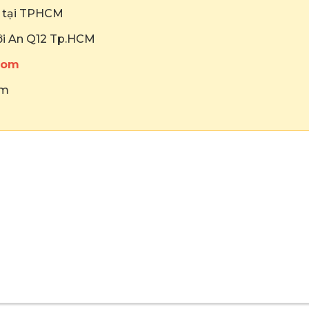
ẻ tại TPHCM
hới An Q12 Tp.HCM
com
om