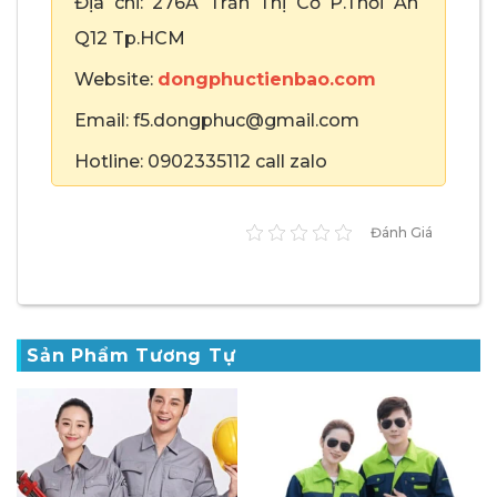
Địa chỉ: 276A Trần Thị Cờ P.Thới An
Q12 Tp.HCM
Website:
dongphuctienbao.com
Email: f5.dongphuc@gmail.com
Hotline: 0902335112 call zalo
Đánh Giá
Sản Phẩm Tương Tự