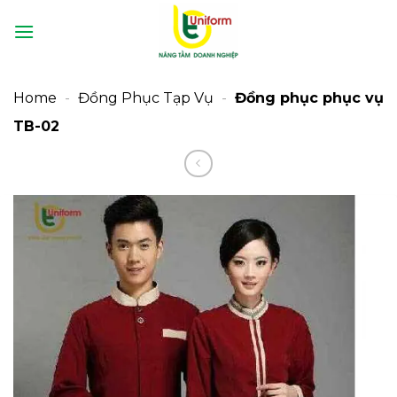
Bỏ
qua
nội
dung
Home
-
Đồng Phục Tạp Vụ
-
Đồng phục phục vụ
TB-02