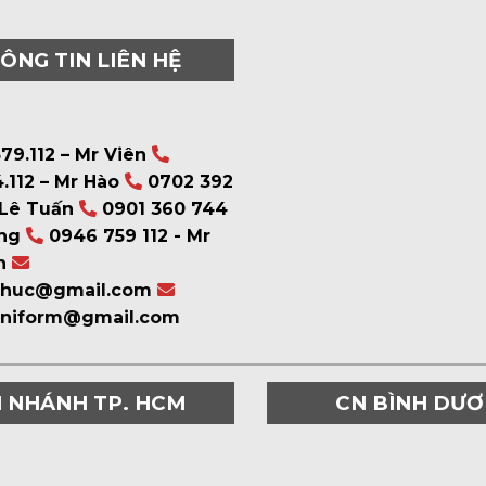
ÔNG TIN LIÊN HỆ
79.112 – Mr Viên
.112 – Mr Hào
0702 392
 Lê Tuấn
0901 360 744
ng
0946 759 112 - Mr
n
phuc@gmail.com
uniform@gmail.com
I NHÁNH TP. HCM
CN BÌNH DƯ