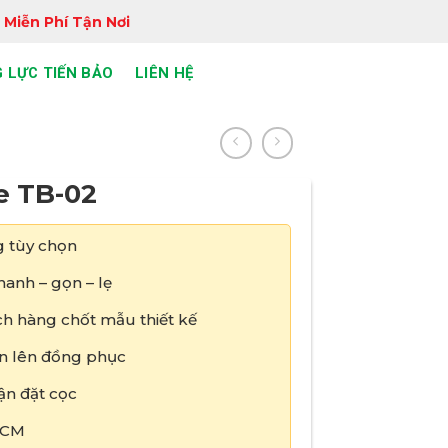
 Miễn Phí Tận Nơi
 LỰC TIẾN BẢO
LIÊN HỆ
e TB-02
 tùy chọn
anh – gọn – lẹ
h hàng chốt mẫu thiết kế
tin lên đồng phục
ận đặt cọc
HCM