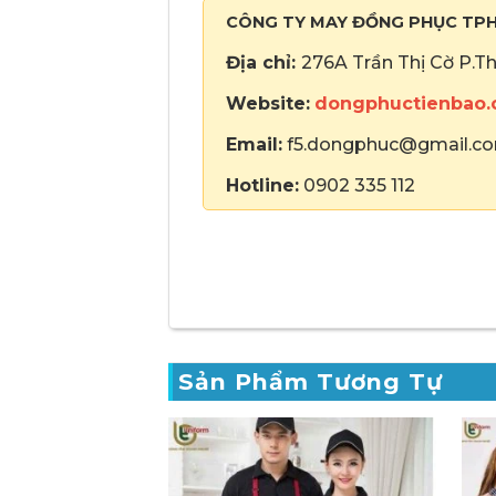
CÔNG TY MAY ĐỒNG PHỤC TP
Địa chỉ:
276A Trần Thị Cờ P.T
Website:
dongphuctienbao
Email:
f5.dongphuc@gmail.c
Hotline:
0902 335 112
Sản Phẩm Tương Tự