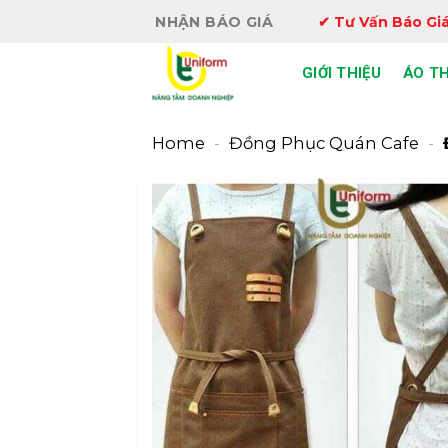
Bỏ
NHẬN BÁO GIÁ
✔ Tư Vấn Báo Giá
qua
nội
GIỚI THIỆU
ÁO T
dung
Home
-
Đồng Phục Quán Cafe
-