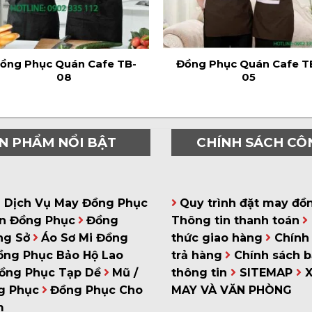
ồng Phục Quán Cafe TB-
Đồng Phục Quán Cafe T
08
05
N PHẨM NỔI BẬT
CHÍNH SÁCH CÔ
á Dịch Vụ May Đồng Phục
Quy trình đặt may đồ
n Đồng Phục
Đồng
Thông tin thanh toán
ng Sở
Áo Sơ Mi Đồng
thức giao hàng
Chính 
ồng Phục Bảo Hộ Lao
trả hàng
Chính sách 
ồng Phục Tạp Dề
Mũ /
thông tin
SITEMAP
g Phục
Đồng Phục Cho
MAY VÀ VĂN PHÒNG
m