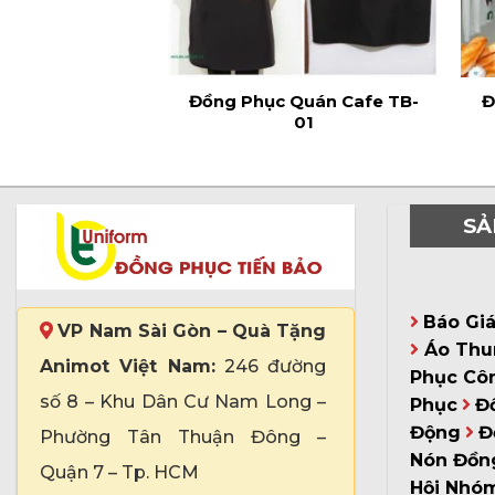
Đồng Phục Quán Cafe TB-
Đ
01
SẢ
Báo Gi
VP Nam Sài Gòn – Quà Tặng
Áo Thu
Animot Việt Nam:
246 đường
Phục Cô
số 8 – Khu Dân Cư Nam Long –
Phục
Đ
Động
Đ
Phường Tân Thuận Đông –
Nón Đồn
Quận 7 – Tp. HCM
Hội Nhó