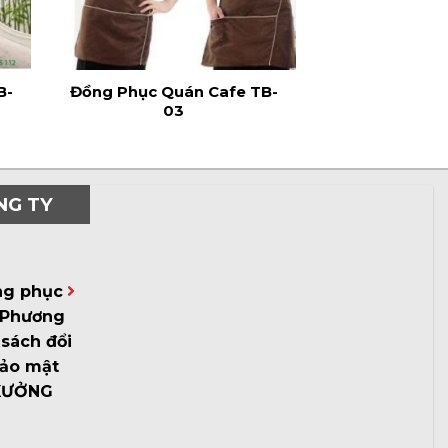
B-
Đồng Phục Quán Cafe TB-
03
NG TY
ng phục
Phương
sách đổi
bảo mật
XƯỞNG