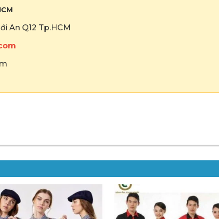
HCM
hới An Q12 Tp.HCM
.com
om