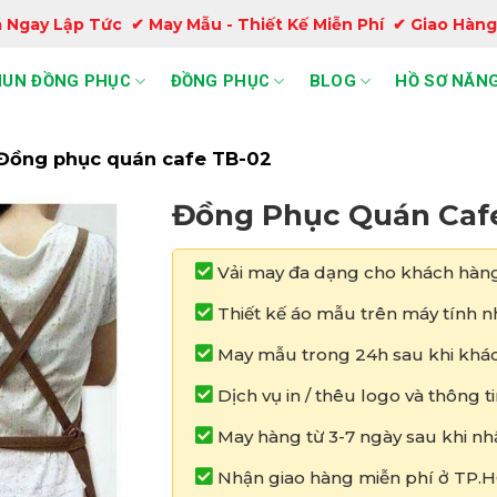
 Ngay Lập Tức ✔ May Mẫu - Thiết Kế Miễn Phí ✔ Giao Hàng
HUN ĐỒNG PHỤC
ĐỒNG PHỤC
BLOG
HỒ SƠ NĂNG
Đồng phục quán cafe TB-02
Đồng Phục Quán Caf
Vải may đa dạng cho khách hàng
Thiết kế áo mẫu trên máy tính nh
May mẫu trong 24h sau khi khác
Dịch vụ in / thêu logo và thông 
May hàng từ 3-7 ngày sau khi nh
Nhận giao hàng miễn phí ở TP.