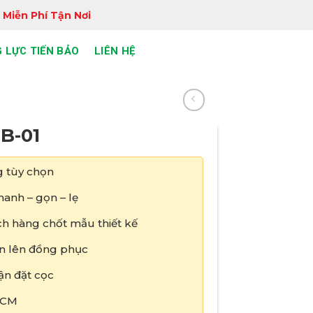
 Miễn Phí Tận Nơi
 LỰC TIẾN BẢO
LIÊN HỆ
B-01
 tùy chọn
anh – gọn – lẹ
h hàng chốt mẫu thiết kế
tin lên đồng phục
ận đặt cọc
HCM