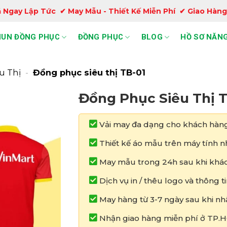
 Ngay Lập Tức ✔ May Mẫu - Thiết Kế Miễn Phí ✔ Giao Hàng
HUN ĐỒNG PHỤC
ĐỒNG PHỤC
BLOG
HỒ SƠ NĂNG
u Thị
-
Đồng phục siêu thị TB-01
Đồng Phục Siêu Thị T
Vải may đa dạng cho khách hàng
Thiết kế áo mẫu trên máy tính nh
May mẫu trong 24h sau khi khác
Dịch vụ in / thêu logo và thông 
May hàng từ 3-7 ngày sau khi nh
Nhận giao hàng miễn phí ở TP.