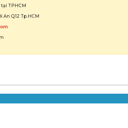
ẻ tại TPHCM
hới An Q12 Tp.HCM
com
om