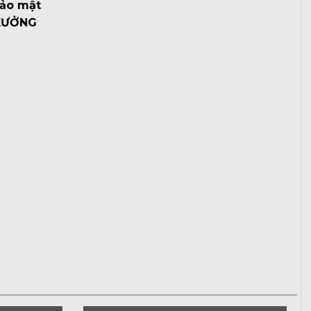
bảo mật
XƯỞNG