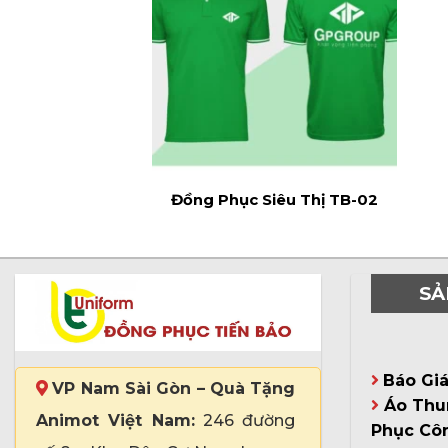
Đồng Phục Siêu Thị TB-02
SẢ
Báo Gi
VP Nam Sài Gòn – Quà Tặng
Áo Thu
Animot Việt Nam:
246 đường
Phục Cô