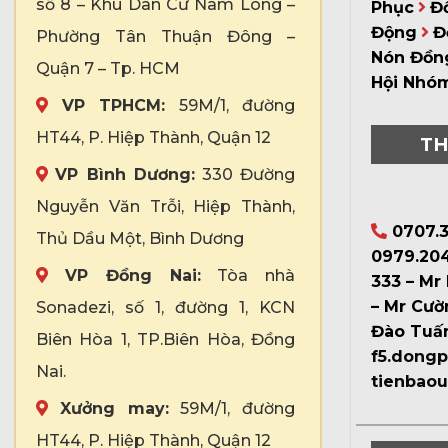
số 8 – Khu Dân Cư Nam Long –
Phục
Đ
Động
Đ
Phường Tân Thuận Đông –
Nón Đồn
Quận 7 – Tp. HCM
Hội Nhó
VP TPHCM:
59M/1, đường
HT44, P. Hiệp Thành, Quận 12
TH
VP Bình Dương:
330 Đường
Nguyễn Văn Trỗi, Hiệp Thành,
0707.3
Thủ Dầu Một, Bình Dương
0979.204
VP Đồng Nai:
Tòa nhà
333 – Mr
– Mr Cườ
Sonadezi, số 1, đường 1, KCN
Đào Tuấ
Biên Hòa 1, TP.Biên Hòa, Đồng
f5.dong
Nai.
tienbao
Xưởng may:
59M/1, đường
HT44, P. Hiệp Thành, Quận 12