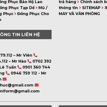
ồng Phục Bảo Hộ Lao
trả hàng
Chính sách 
ồng Phục Tạp Dề
Mũ /
thông tin
SITEMAP
g Phục
Đồng Phục Cho
MAY VÀ VĂN PHÒNG
m
ÔNG TIN LIÊN HỆ
79.112 – Mr Viên
.112 – Mr Hào
0702 392
 Lê Tuấn
0901 360 744
ng
0946 759 112 - Mr
n
phuc@gmail.com
uniform@gmail.com