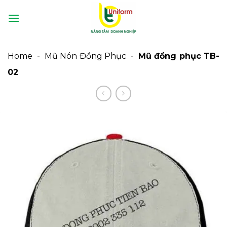
Bỏ
qua
nội
dung
Home
-
Mũ Nón Đồng Phục
-
Mũ đồng phục TB-
02