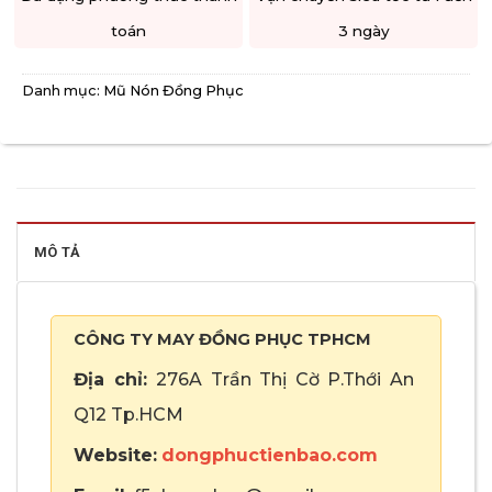
toán
3 ngày
Danh mục:
Mũ Nón Đồng Phục
MÔ TẢ
CÔNG TY MAY ĐỒNG PHỤC TPHCM
Địa chỉ:
276A Trần Thị Cờ P.Thới An
Q12 Tp.HCM
Website:
dongphuctienbao.com