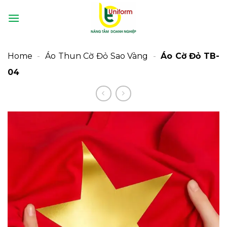
Bỏ
qua
nội
dung
Home
-
Áo Thun Cờ Đỏ Sao Vàng
-
Áo Cờ Đỏ TB-
04