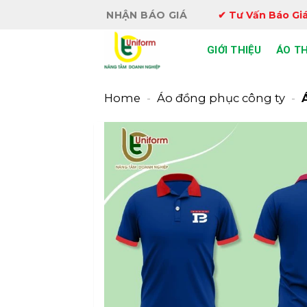
Bỏ
NHẬN BÁO GIÁ
✔ Tư Vấn Báo Giá
qua
nội
GIỚI THIỆU
ÁO T
dung
Home
-
Áo đồng phục công ty
-