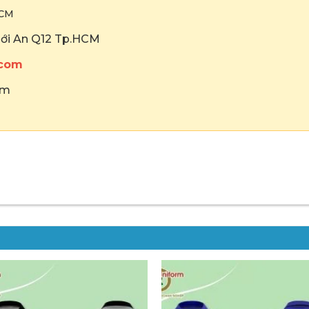
HCM
hới An Q12 Tp.HCM
.com
om