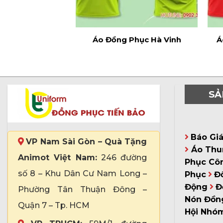
Áo Đồng Phục Hà Vinh
Á
SẢ
Báo Gi
VP Nam Sài Gòn – Quà Tặng
Áo Thu
Animot Việt Nam:
246 đường
Phục Cô
số 8 – Khu Dân Cư Nam Long –
Phục
Đ
Động
Đ
Phường Tân Thuận Đông –
Nón Đồn
Quận 7 – Tp. HCM
Hội Nhó