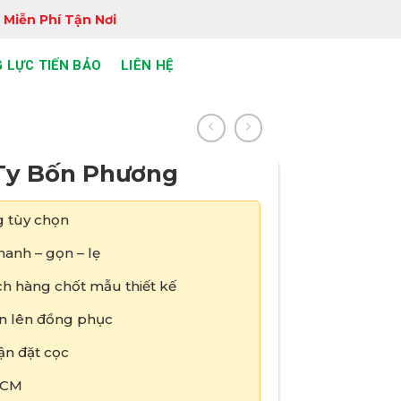
 Miễn Phí Tận Nơi
 LỰC TIẾN BẢO
LIÊN HỆ
Ty Bốn Phương
 tùy chọn
anh – gọn – lẹ
h hàng chốt mẫu thiết kế
tin lên đồng phục
ận đặt cọc
HCM