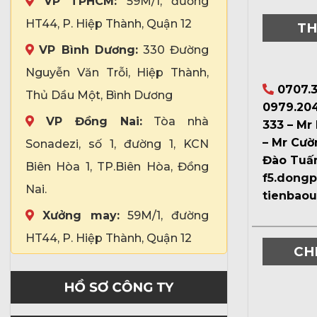
VP TPHCM:
59M/1, đường
HT44, P. Hiệp Thành, Quận 12
TH
VP Bình Dương:
330 Đường
Nguyễn Văn Trỗi, Hiệp Thành,
0707.3
Thủ Dầu Một, Bình Dương
0979.204
VP Đồng Nai:
Tòa nhà
333 – Mr
– Mr Cườ
Sonadezi, số 1, đường 1, KCN
Đào Tuấ
Biên Hòa 1, TP.Biên Hòa, Đồng
f5.dong
Nai.
tienbao
Xưởng may:
59M/1, đường
HT44, P. Hiệp Thành, Quận 12
CH