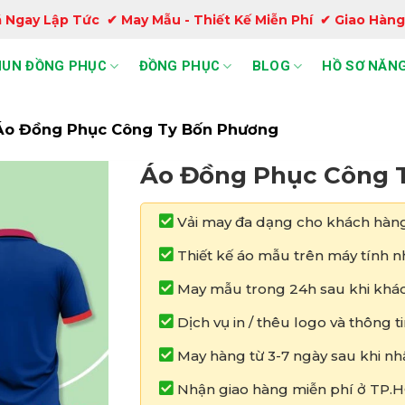
 Ngay Lập Tức ✔ May Mẫu - Thiết Kế Miễn Phí ✔ Giao Hàng
HUN ĐỒNG PHỤC
ĐỒNG PHỤC
BLOG
HỒ SƠ NĂNG
Áo Đồng Phục Công Ty Bốn Phương
Áo Đồng Phục Công 
Vải may đa dạng cho khách hàng
Thiết kế áo mẫu trên máy tính nh
May mẫu trong 24h sau khi khác
Dịch vụ in / thêu logo và thông 
May hàng từ 3-7 ngày sau khi nh
Nhận giao hàng miễn phí ở TP.