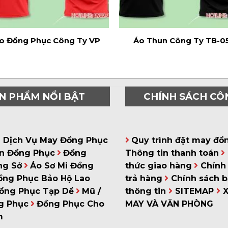
o Đồng Phục Công Ty VP
Áo Thun Công Ty TB-0
N PHẨM NỔI BẬT
CHÍNH SÁCH CÔ
á Dịch Vụ May Đồng Phục
Quy trình đặt may đồ
n Đồng Phục
Đồng
Thông tin thanh toán
ng Sở
Áo Sơ Mi Đồng
thức giao hàng
Chính 
ồng Phục Bảo Hộ Lao
trả hàng
Chính sách 
ồng Phục Tạp Dề
Mũ /
thông tin
SITEMAP
g Phục
Đồng Phục Cho
MAY VÀ VĂN PHÒNG
m