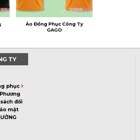
Áo Đồng Phục Công Ty
5
GAGO
NG TY
ng phục
Phương
sách đổi
bảo mật
XƯỞNG