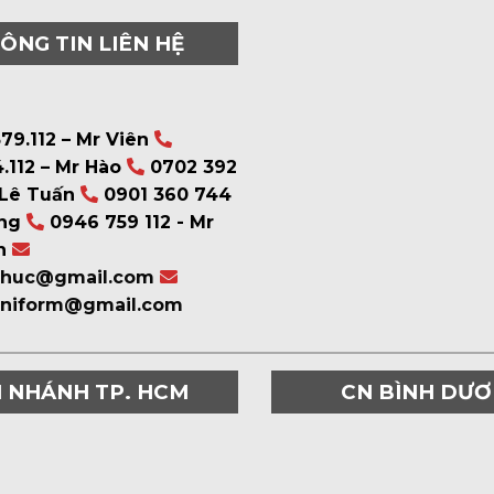
ÔNG TIN LIÊN HỆ
79.112 – Mr Viên
.112 – Mr Hào
0702 392
 Lê Tuấn
0901 360 744
ng
0946 759 112 - Mr
n
phuc@gmail.com
uniform@gmail.com
I NHÁNH TP. HCM
CN BÌNH DƯ