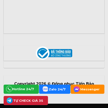
Copyright 2026 ©
Đồng phục Tiến Bảo
Hotline 24/7
Zalo 24/7
Messenger
TỰ CHECK GIÁ 3S