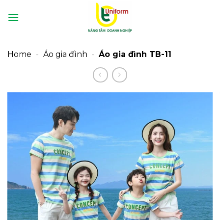
Bỏ
qua
nội
dung
Home
-
Áo gia đình
-
Áo gia đình TB-11