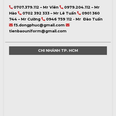
0707.379.112 – Mr Viên
0979.204.112 – Mr
Hào
0702 392 333 – Mr Lê Tuấn
0901 360
744 – Mr Cường
0946 759 112 - Mr Đào Tuấn
f5.dongphuc@gmail.com
tienbaouniform@gmail.com
CHI NHÁNH TP. HCM