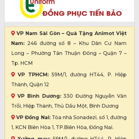
VP Nam Sài Gòn – Quà Tặng Animot Việt
Nam:
246 đường số 8 – Khu Dân Cư Nam
Long – Phường Tân Thuận Đông – Quận 7 –
Tp. HCM
VP TPHCM:
59M/1, đường HT44, P. Hiệp
Thành, Quận 12
VP Bình Dương:
330 Đường Nguyễn Văn
Trỗi, Hiệp Thành, Thủ Dầu Một, Bình Dương
VP Đồng Nai:
Tòa nhà Sonadezi, số 1, đường
1, KCN Biên Hòa 1, TP.Biên Hòa, Đồng Nai.
Xưởng may:
59M/1, đường HT44, P. Hiệp