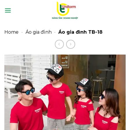
Bỏ
qua
nội
dung
Home
-
Áo gia đình
-
Áo gia đình TB-18