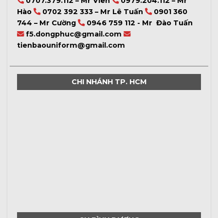
0707.379.112 – Mr Viên
0979.204.112 – Mr
Hào
0702 392 333 – Mr Lê Tuấn
0901 360
744 – Mr Cường
0946 759 112 - Mr Đào Tuấn
f5.dongphuc@gmail.com
tienbaouniform@gmail.com
CHI NHÁNH TP. HCM