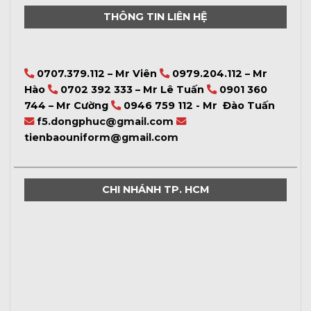
THÔNG TIN LIÊN HỆ
0707.379.112 – Mr Viên
0979.204.112 – Mr
Hào
0702 392 333 – Mr Lê Tuấn
0901 360
744 – Mr Cường
0946 759 112 - Mr Đào Tuấn
f5.dongphuc@gmail.com
tienbaouniform@gmail.com
CHI NHÁNH TP. HCM