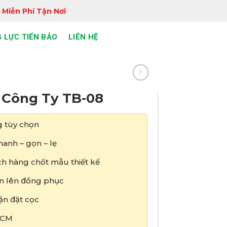
 Miễn Phí Tận Nơi
 LỰC TIẾN BẢO
LIÊN HỆ
 Công Ty TB-08
 tùy chọn
anh – gọn – lẹ
h hàng chốt mẫu thiết kế
tin lên đồng phục
ận đặt cọc
HCM