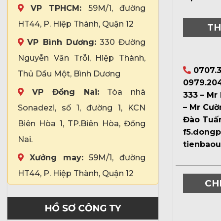
VP TPHCM:
59M/1, đường
HT44, P. Hiệp Thành, Quận 12
TH
VP Bình Dương:
330 Đường
Nguyễn Văn Trỗi, Hiệp Thành,
0707.3
Thủ Dầu Một, Bình Dương
0979.204
VP Đồng Nai:
Tòa nhà
333 – Mr
– Mr Cườ
Sonadezi, số 1, đường 1, KCN
Đào Tuấ
Biên Hòa 1, TP.Biên Hòa, Đồng
f5.dong
Nai.
tienbao
Xưởng may:
59M/1, đường
HT44, P. Hiệp Thành, Quận 12
CH