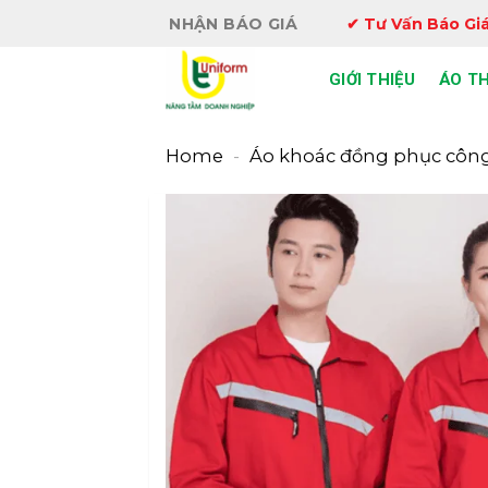
Bỏ
NHẬN BÁO GIÁ
✔ Tư Vấn Báo Giá
qua
nội
GIỚI THIỆU
ÁO T
dung
Home
-
Áo khoác đồng phục công