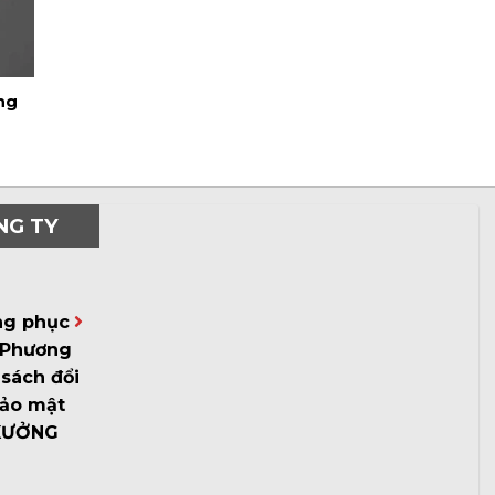
ng
NG TY
ng phục
Phương
sách đổi
bảo mật
XƯỞNG