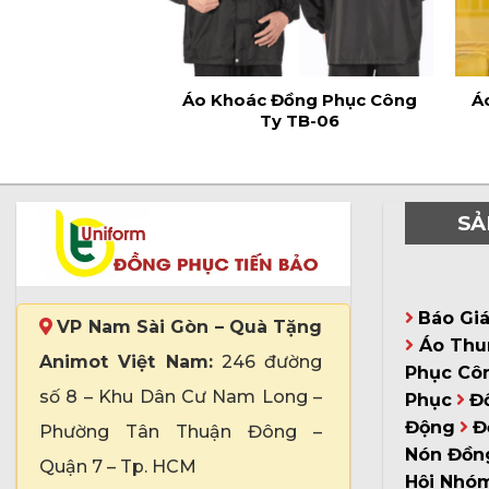
Áo Khoác Đồng Phục Công
Á
Ty TB-06
SẢ
Báo Gi
VP Nam Sài Gòn – Quà Tặng
Áo Thu
Animot Việt Nam:
246 đường
Phục Cô
số 8 – Khu Dân Cư Nam Long –
Phục
Đ
Động
Đ
Phường Tân Thuận Đông –
Nón Đồn
Quận 7 – Tp. HCM
Hội Nhó