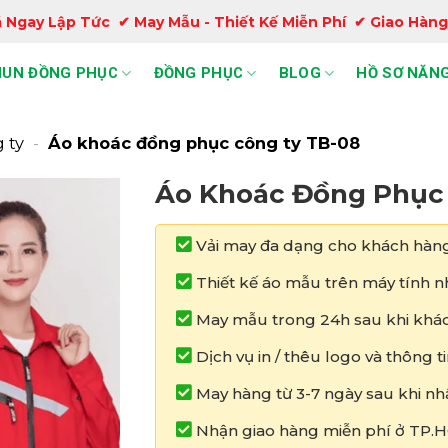
 Ngay Lập Tức ✔ May Mẫu - Thiết Kế Miễn Phí ✔ Giao Hàng
HUN ĐỒNG PHỤC
ĐỒNG PHỤC
BLOG
HỒ SƠ NĂNG
 ty
-
Áo khoác đồng phục công ty TB-08
Áo Khoác Đồng Phục
Vải may đa dạng cho khách hàng
Thiết kế áo mẫu trên máy tính nh
May mẫu trong 24h sau khi khác
Dịch vụ in / thêu logo và thông 
May hàng từ 3-7 ngày sau khi nh
Nhận giao hàng miễn phí ở TP.