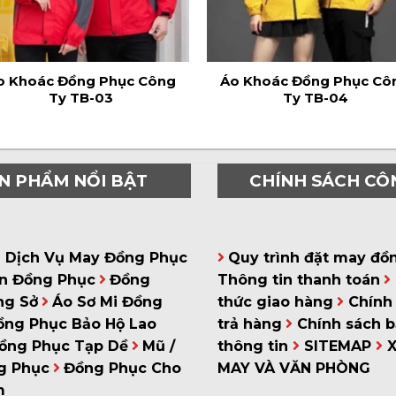
o Khoác Đồng Phục Công
Áo Khoác Đồng Phục Cô
Ty TB-03
Ty TB-04
N PHẨM NỔI BẬT
CHÍNH SÁCH CÔ
á Dịch Vụ May Đồng Phục
Quy trình đặt may đồ
n Đồng Phục
Đồng
Thông tin thanh toán
ng Sở
Áo Sơ Mi Đồng
thức giao hàng
Chính 
ồng Phục Bảo Hộ Lao
trả hàng
Chính sách 
ồng Phục Tạp Dề
Mũ /
thông tin
SITEMAP
g Phục
Đồng Phục Cho
MAY VÀ VĂN PHÒNG
m