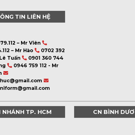
ÔNG TIN LIÊN HỆ
79.112 – Mr Viên
.112 – Mr Hào
0702 392
 Lê Tuấn
0901 360 744
ng
0946 759 112 - Mr
n
phuc@gmail.com
uniform@gmail.com
I NHÁNH TP. HCM
CN BÌNH DƯ