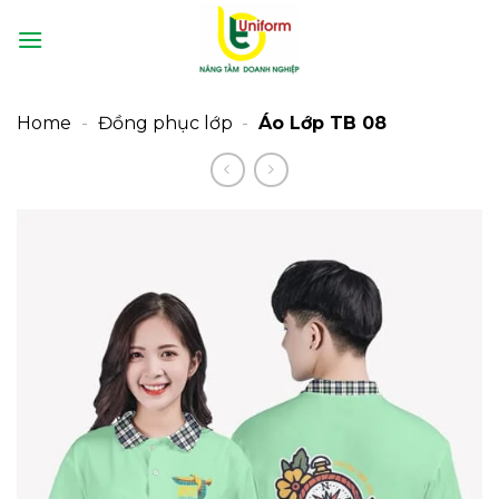
Bỏ
qua
nội
dung
Home
-
Đồng phục lớp
-
Áo Lớp TB 08