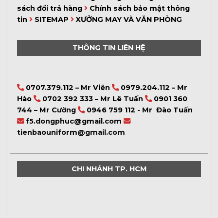
sách đổi trả hàng
Chính sách bảo mật thông
tin
SITEMAP
XƯỞNG MAY VÀ VĂN PHÒNG
THÔNG TIN LIÊN HỆ
0707.379.112 – Mr Viên
0979.204.112 – Mr
Hào
0702 392 333 – Mr Lê Tuấn
0901 360
744 – Mr Cường
0946 759 112 - Mr Đào Tuấn
f5.dongphuc@gmail.com
tienbaouniform@gmail.com
CHI NHÁNH TP. HCM