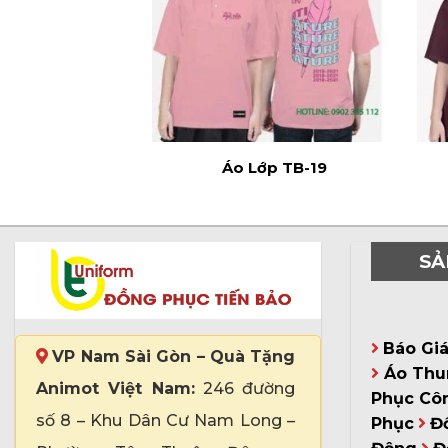
Áo Lớp TB-19
SẢ
Báo Gi
VP Nam Sài Gòn – Quà Tặng
Áo Thu
Animot Việt Nam:
246 đường
Phục Cô
số 8 – Khu Dân Cư Nam Long –
Phục
Đ