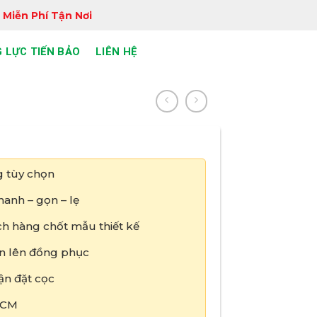
 Miễn Phí Tận Nơi
 LỰC TIẾN BẢO
LIÊN HỆ
 tùy chọn
anh – gọn – lẹ
h hàng chốt mẫu thiết kế
tin lên đồng phục
ận đặt cọc
HCM