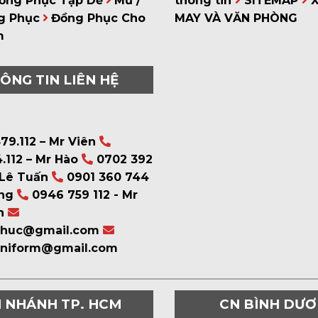
ồng Phục Tạp Dề
Mũ /
thông tin
SITEMAP
g Phục
Đồng Phục Cho
MAY VÀ VĂN PHÒNG
m
ÔNG TIN LIÊN HỆ
79.112 – Mr Viên
.112 – Mr Hào
0702 392
 Lê Tuấn
0901 360 744
ng
0946 759 112 - Mr
n
phuc@gmail.com
uniform@gmail.com
I NHÁNH TP. HCM
CN BÌNH DƯ