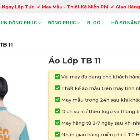
 Ngay Lập Tức ✔ May Mẫu - Thiết Kế Miễn Phí ✔ Giao Hàng
HUN ĐỒNG PHỤC
ĐỒNG PHỤC
BLOG
HỒ SƠ NĂNG
TB 11
Áo Lớp TB 11
Vải may đa dạng cho khách hàng
Thiết kế áo mẫu trên máy tính nh
May mẫu trong 24h sau khi khác
Dịch vụ in / thêu logo và thông 
May hàng từ 3-7 ngày sau khi nh
Nhận giao hàng miễn phí ở TP.