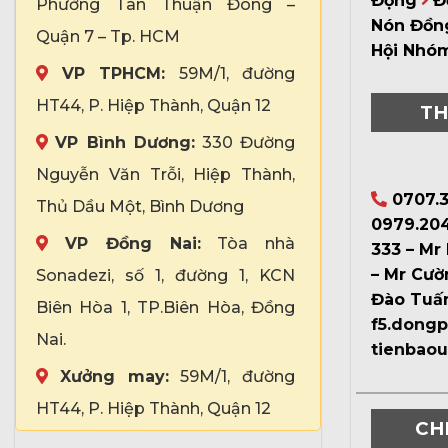
Động
Đ
Phường Tân Thuận Đông –
Nón Đồn
Quận 7 – Tp. HCM
Hội Nhó
VP TPHCM:
59M/1, đường
HT44, P. Hiệp Thành, Quận 12
TH
VP Bình Dương:
330 Đường
Nguyễn Văn Trỗi, Hiệp Thành,
0707.3
Thủ Dầu Một, Bình Dương
0979.204
VP Đồng Nai:
Tòa nhà
333 – Mr
– Mr Cườ
Sonadezi, số 1, đường 1, KCN
Đào Tuấ
Biên Hòa 1, TP.Biên Hòa, Đồng
f5.dong
Nai.
tienbao
Xưởng may:
59M/1, đường
HT44, P. Hiệp Thành, Quận 12
CH