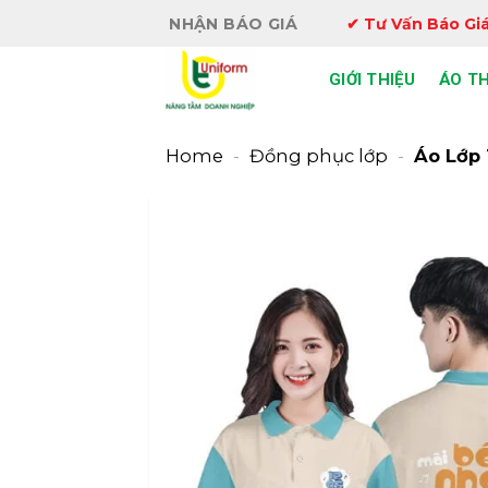
Bỏ
NHẬN BÁO GIÁ
✔ Tư Vấn Báo Giá
qua
nội
GIỚI THIỆU
ÁO T
dung
Home
-
Đồng phục lớp
-
Áo Lớp 