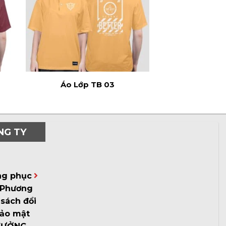
Áo Lớp TB 03
NG TY
ng phục
Phương
sách đổi
bảo mật