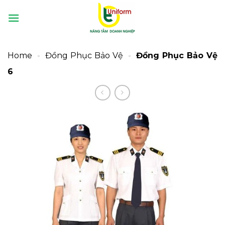
Bỏ
qua
nội
dung
Home
-
Đồng Phục Bảo Vệ
-
Đồng Phục Bảo Vệ
6