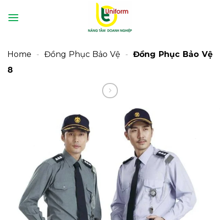
Bỏ
qua
nội
dung
Home
-
Đồng Phục Bảo Vệ
-
Đồng Phục Bảo Vệ
8