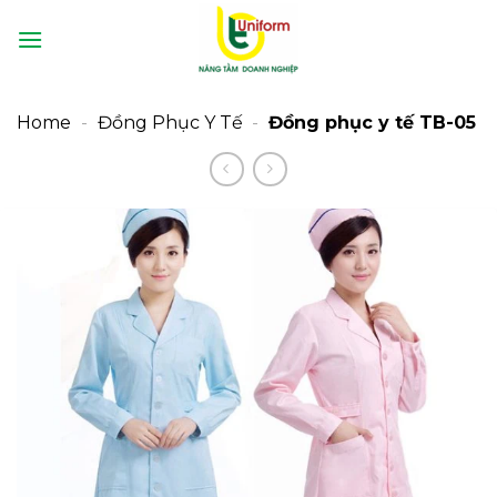
Bỏ
qua
nội
dung
Home
-
Đồng Phục Y Tế
-
Đồng phục y tế TB-05