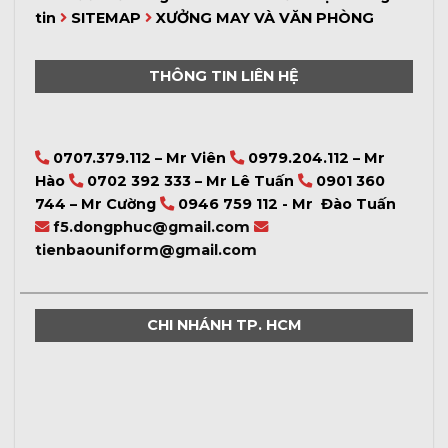
tin
SITEMAP
XƯỞNG MAY VÀ VĂN PHÒNG
THÔNG TIN LIÊN HỆ
0707.379.112 – Mr Viên
0979.204.112 – Mr
Hào
0702 392 333 – Mr Lê Tuấn
0901 360
744 – Mr Cường
0946 759 112 - Mr Đào Tuấn
f5.dongphuc@gmail.com
tienbaouniform@gmail.com
CHI NHÁNH TP. HCM