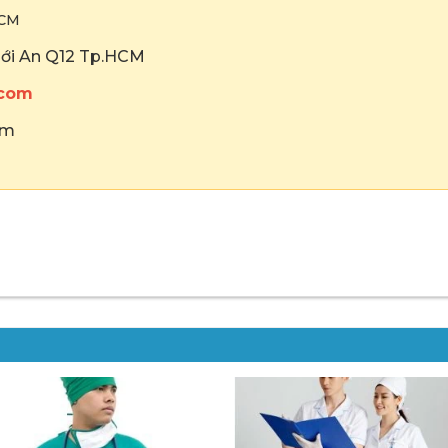
HCM
hới An Q12 Tp.HCM
.com
om