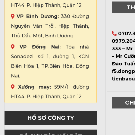
HT44, P. Hiệp Thành, Quận 12
TH
VP Bình Dương:
330 Đường
Nguyễn Văn Trỗi, Hiệp Thành,
0707.3
Thủ Dầu Một, Bình Dương
0979.204
VP Đồng Nai:
Tòa nhà
333 – Mr
– Mr Cườ
Sonadezi, số 1, đường 1, KCN
Đào Tuấ
Biên Hòa 1, TP.Biên Hòa, Đồng
f5.dong
Nai.
tienbao
Xưởng may:
59M/1, đường
HT44, P. Hiệp Thành, Quận 12
CH