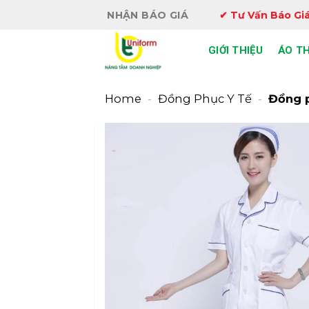
Bỏ
NHẬN BÁO GIÁ
✔ Tư Vấn Báo Giá
qua
nội
GIỚI THIỆU
ÁO T
dung
Home
-
Đồng Phục Y Tế
-
Đồng p