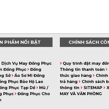
N PHẨM NỔI BẬT
CHÍNH SÁCH CÔ
á Dịch Vụ May Đồng Phục
Quy trình đặt may đồ
n Đồng Phục
Đồng
Thông tin thanh toán
ng Sở
Áo Sơ Mi Đồng
thức giao hàng
Chính 
ồng Phục Bảo Hộ Lao
trả hàng
Chính sách 
ồng Phục Tạp Dề
Mũ /
thông tin
SITEMAP
g Phục
Đồng Phục Cho
MAY VÀ VĂN PHÒNG
m