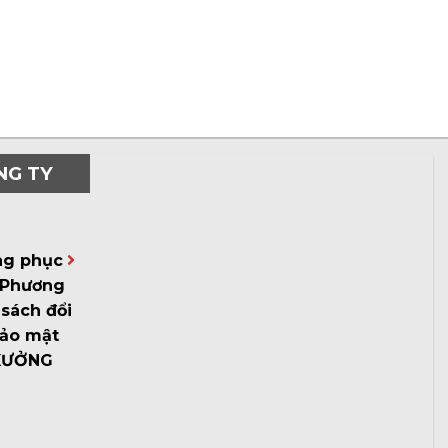
NG TY
ng phục
Phương
sách đổi
bảo mật
XƯỞNG