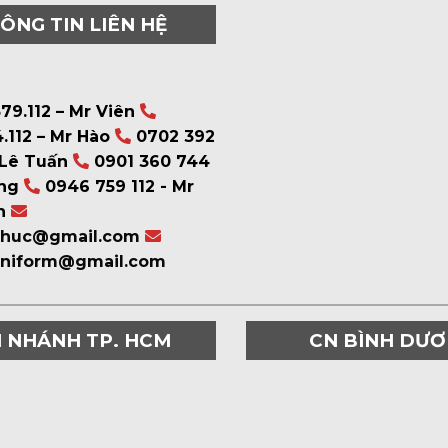
ÔNG TIN LIÊN HỆ
79.112 – Mr Viên
.112 – Mr Hào
0702 392
 Lê Tuấn
0901 360 744
ng
0946 759 112 - Mr
n
phuc@gmail.com
uniform@gmail.com
I NHÁNH TP. HCM
CN BÌNH DƯ