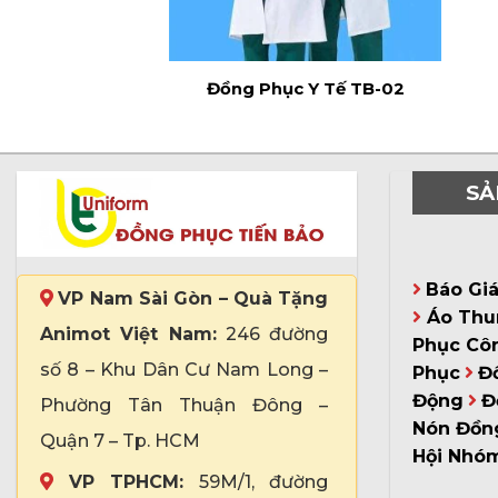
Đồng Phục Y Tế TB-02
SẢ
Báo Gi
VP Nam Sài Gòn – Quà Tặng
Áo Thu
Animot Việt Nam:
246 đường
Phục Cô
số 8 – Khu Dân Cư Nam Long –
Phục
Đ
Động
Đ
Phường Tân Thuận Đông –
Nón Đồn
Quận 7 – Tp. HCM
Hội Nhó
VP TPHCM:
59M/1, đường