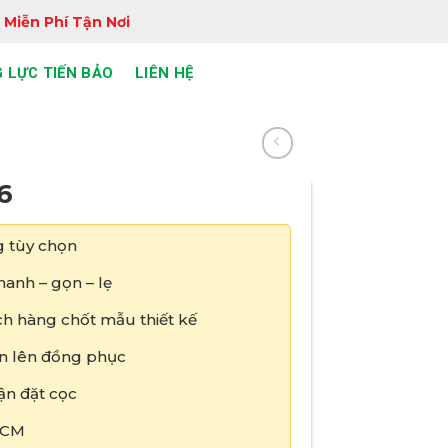
 Miễn Phí Tận Nơi
 LỰC TIẾN BẢO
LIÊN HỆ
6
 tùy chọn
anh – gọn – lẹ
h hàng chốt mẫu thiết kế
tin lên đồng phục
ận đặt cọc
HCM