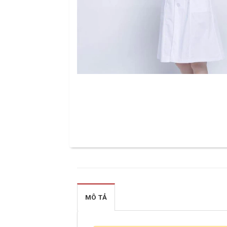
MÔ TẢ