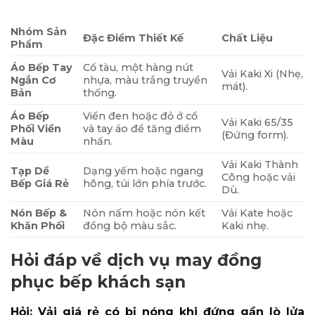
Nhóm Sản
Đặc Điểm Thiết Kế
Chất Liệu
Phẩm
Áo Bếp Tay
Cổ tàu, một hàng nút
Vải Kaki Xi (Nhẹ,
Ngắn Cơ
nhựa, màu trắng truyền
mát).
Bản
thống.
Áo Bếp
Viền đen hoặc đỏ ở cổ
Vải Kaki 65/35
Phối Viền
và tay áo để tăng điểm
(Đứng form).
Màu
nhấn.
Vải Kaki Thành
Tạp Dề
Dạng yếm hoặc ngang
Công hoặc vải
Bếp Giá Rẻ
hông, túi lớn phía trước.
Dù.
Nón Bếp &
Nón nấm hoặc nón kết
Vải Kate hoặc
Khăn Phối
đồng bộ màu sắc.
Kaki nhẹ.
Hỏi đáp về dịch vụ may đồng
phục bếp khách sạn
Hỏi: Vải giá rẻ có bị nóng khi đứng gần lò lửa