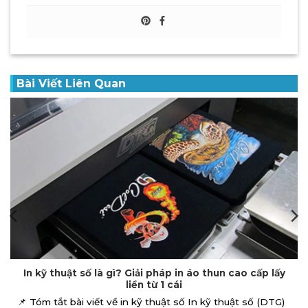
Bài Viết Liên Quan
In DTF là gì? Tại sao in Pet chuyển nhiệt trở thành xu
hướng in đồng phục 2026?
📌 Tóm tắt bài viết In Pet In DTF (Direct to Film), hay còn