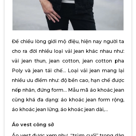
Để chiều lòng giới mộ điệu, hiện nay người ta
cho ra đời nhiều loại vải jean khác nhau như:
vải jean thun, jean cotton, jean cotton pha
Poly và jean tái chế… Loại vải jean mang lại
nhiều ưu điểm như: độ bền cao, hạn chế được
nếp nhăn, đứng form… Mẫu mã áo khoác jean
cũng khá đa dạng: áo khoác jean form rộng,
áo khoác jean lửng, áo khoác jean dài,…
Áo vest công sở
Áo vest được xem như “trùm cuối” trong dàn