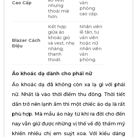
áo vest
Cao Cấp
văn
nhưng
phòng
thoải mái
cao cấp.
hơn.
Kết hợp
Nhân viên
giữa áo
lễ tân, tư
khoác gió
vấn viên
Blazer Cách
và vest, nhẹ
hoặc nữ
Điệu
nhàng,
nhân viên
thanh
văn
thoát.
phòng.
Áo khoác dạ dành cho phái nữ
Áo khoác dạ đã không còn xa lạ gì với phái
nữ. Nhất là vào thời điểm thu đông. Thời tiết
dần trở nên lạnh ẩm thì một chiếc áo dạ là rất
phù hợp. Mà mẫu áo này từ khi ra đời cho đến
nay vẫn giữ được những vị thế về độ thẩm mỹ
khiến nhiều chị em suýt xoa. Với kiểu dáng