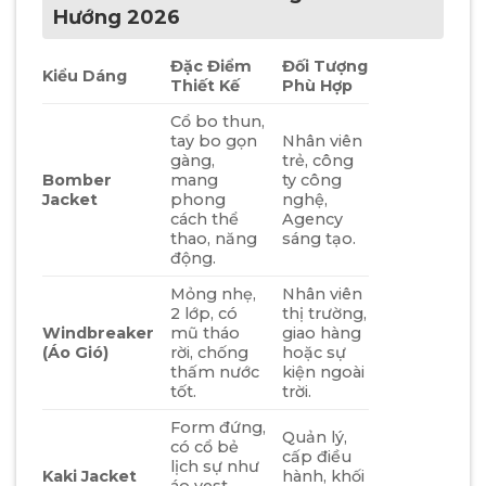
Hướng 2026
Đặc Điểm
Đối Tượng
Kiểu Dáng
Thiết Kế
Phù Hợp
Cổ bo thun,
tay bo gọn
Nhân viên
gàng,
trẻ, công
Bomber
mang
ty công
Jacket
phong
nghệ,
cách thể
Agency
thao, năng
sáng tạo.
động.
Mỏng nhẹ,
Nhân viên
2 lớp, có
thị trường,
Windbreaker
mũ tháo
giao hàng
(Áo Gió)
rời, chống
hoặc sự
thấm nước
kiện ngoài
tốt.
trời.
Form đứng,
Quản lý,
có cổ bẻ
cấp điều
lịch sự như
Kaki Jacket
hành, khối