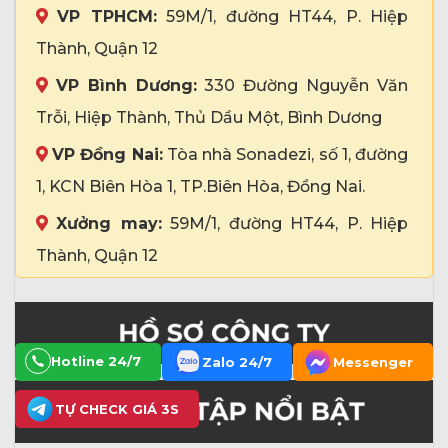
VP TPHCM:
59M/1, đường HT44, P. Hiệp
Thành, Quận 12
VP Bình Dương:
330 Đường Nguyễn Văn
Trỗi, Hiệp Thành, Thủ Dầu Một, Bình Dương
VP Đồng Nai:
Tòa nhà Sonadezi, số 1, đường
1, KCN Biên Hòa 1, TP.Biên Hòa, Đồng Nai.
Xưởng may:
59M/1, đường HT44, P. Hiệp
Thành, Quận 12
Hotline 24/7
Zalo 24/7
Messenger
TỰ CHECK GIÁ 3S