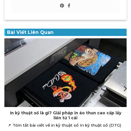
Bài Viết Liên Quan
In DTF là gì? Tại sao in Pet chuyển nhiệt trở thành xu
hướng in đồng phục 2026?
📌 Tóm tắt bài viết In Pet In DTF (Direct to Film), hay còn