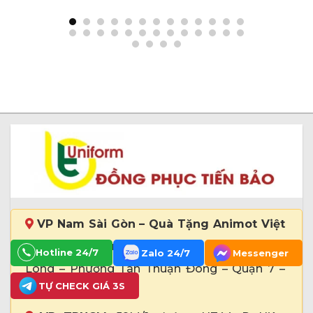
gọi
VP Nam Sài Gòn – Quà Tặng Animot Việt
Nam:
246 đường số 8 – Khu Dân Cư Nam
Hotline 24/7
Zalo 24/7
Messenger
Long – Phường Tân Thuận Đông – Quận 7 –
TỰ CHECK GIÁ 3S
Tp. HCM