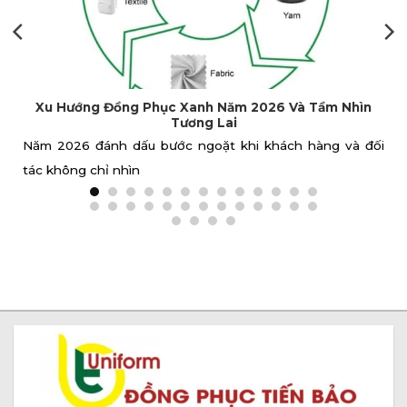
Xưởng May Đồng Phục Tại Huế Giá Rẻ, Chất Lượng
Công Ty TNHH May Và Thương Mại Tiến Bảo nhận may
đồng phục giá rẻ