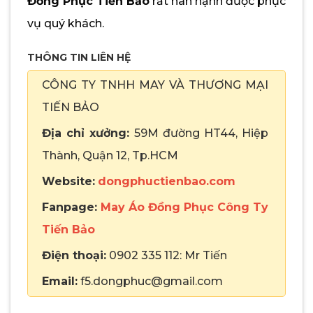
Đồng Phục Tiến Bảo
rất hân hạnh được phục
vụ quý khách.
THÔNG TIN LIÊN HỆ
CÔNG TY TNHH MAY VÀ THƯƠNG MẠI
TIẾN BẢO
Địa chỉ xưởng:
59M đường HT44, Hiệp
Thành, Quận 12, Tp.HCM
Website:
dongphuctienbao.com
Fanpage:
May Áo Đồng Phục Công Ty
Tiến Bảo
Điện thoại:
0902 335 112: Mr Tiến
Email:
f5.dongphuc@gmail.com