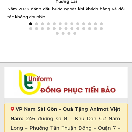
Công Ty TNHH May Và Thương Mại Tiến Bảo nhận may
đồng phục giá rẻ
VP Nam Sài Gòn – Quà Tặng Animot Việt
Nam:
246 đường số 8 – Khu Dân Cư Nam
Long – Phường Tân Thuận Đông – Quận 7 –