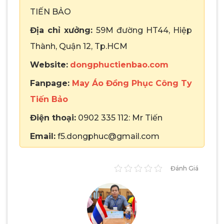
TIẾN BẢO
Địa chỉ xưởng:
59M đường HT44, Hiệp
Thành, Quận 12, Tp.HCM
Website:
dongphuctienbao.com
Fanpage:
May Áo Đồng Phục Công Ty
Tiến Bảo
Điện thoại:
0902 335 112: Mr Tiến
Email:
f5.dongphuc@gmail.com
Đánh Giá