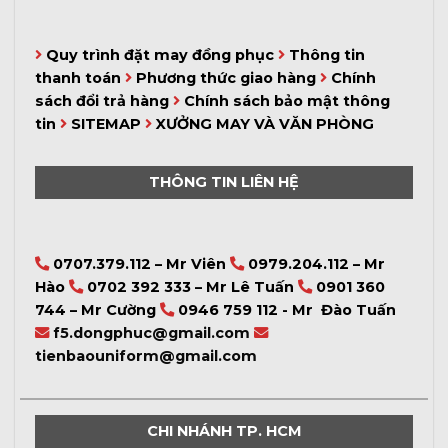
Quy trình đặt may đồng phục
Thông tin
thanh toán
Phương thức giao hàng
Chính
sách đổi trả hàng
Chính sách bảo mật thông
tin
SITEMAP
XƯỞNG MAY VÀ VĂN PHÒNG
THÔNG TIN LIÊN HỆ
0707.379.112 – Mr Viên
0979.204.112 – Mr
Hào
0702 392 333 – Mr Lê Tuấn
0901 360
744 – Mr Cường
0946 759 112 - Mr Đào Tuấn
f5.dongphuc@gmail.com
tienbaouniform@gmail.com
CHI NHÁNH TP. HCM