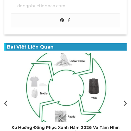
dongphuctienbao.com
Bài Viết Liên Quan
Xưởng May Đồng Phục Tại Huế Giá Rẻ, Chất Lượng