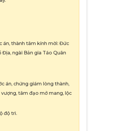
ày.
c án, thành tâm kính mời: Đức
 Địa, ngài Bản gia Táo Quân
ớc án, chứng giám lòng thành,
ười vượng, tâm đạo mở mang, lộc
 độ trì.