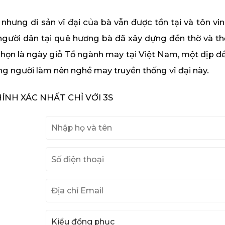
nhưng di sản vĩ đại của bà vẫn được tồn tại và tôn vi
 người dân tại quê hương bà đã xây dựng đền thờ và t
ọn là ngày giỗ Tổ ngành may tại Việt Nam, một dịp để
ng người làm nên nghề may truyền thống vĩ đại này.
NH XÁC NHẤT CHỈ VỚI 3S