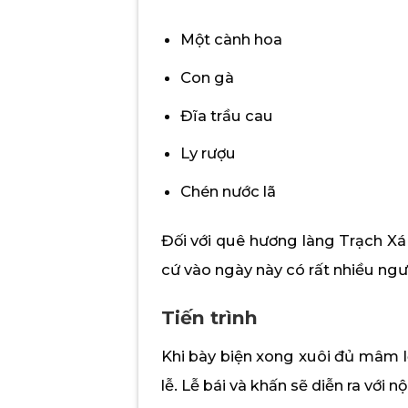
Một cành hoa
Con gà
Đĩa trầu cau
Ly rượu
Chén nước lã
Đối với quê hương làng Trạch Xá 
cứ vào ngày này có rất nhiều ng
Tiến trình
Khi bày biện xong xuôi đủ mâm l
lễ. Lễ bái và khấn sẽ diễn ra với 