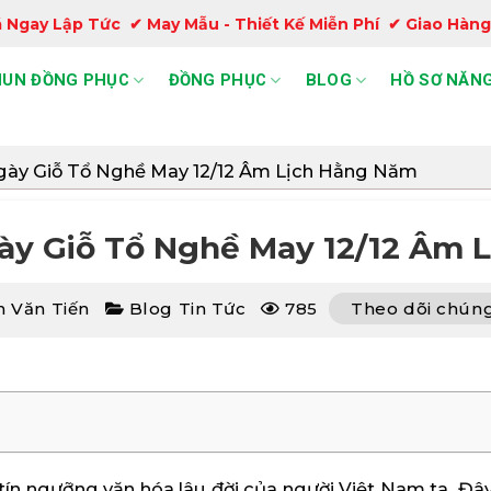
 Ngay Lập Tức ✔ May Mẫu - Thiết Kế Miễn Phí ✔ Giao Hàng
HUN ĐỒNG PHỤC
ĐỒNG PHỤC
BLOG
HỒ SƠ NĂNG
gày Giỗ Tổ Nghề May 12/12 Âm Lịch Hằng Năm
gày Giỗ Tổ Nghề May 12/12 Âm 
 Văn Tiến
Blog Tin Tức
785
Theo dõi chúng
tín ngưỡng văn hóa lâu đời của người Việt Nam ta. Đây