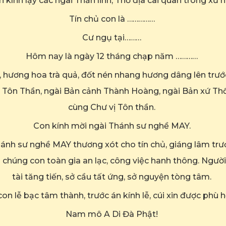
 kính lạy các ngài Thần linh, Thổ địa cai quan trong xứ n
Tín chủ con là ……………
Cư ngụ tại………
Hôm nay là ngày 12 tháng chạp năm …………
, hương hoa trà quả, đốt nén nhang hương dâng lên trướ
Tôn Thần, ngài Bản cảnh Thành Hoàng, ngài Bản xứ Thổ
cùng Chư vị Tôn thần.
Con kính mời ngài Thánh sư nghề MAY.
hánh sư nghề MAY thương xót cho tín chủ, giáng lâm trư
chủ chúng con toàn gia an lạc, công việc hanh thông. Ng
tài tăng tiến, sở cầu tất ứng, sở nguyện tòng tâm.
n lễ bạc tâm thành, trước án kính lễ, cúi xin được phù hộ
Nam mô A Di Đà Phật!