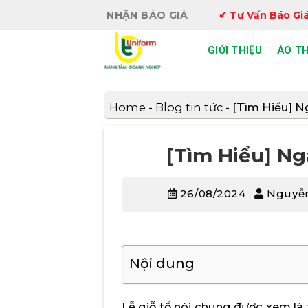
Bỏ
NHẬN BÁO GIÁ
✔ Tư Vấn Báo Giá
qua
nội
GIỚI THIỆU
ÁO T
dung
Home
-
Blog tin tức
-
[Tìm Hiểu] N
[Tìm Hiểu] N
26/08/2024
Nguyễn
Nội dung
Lễ giỗ tổ nói chung được xem là 