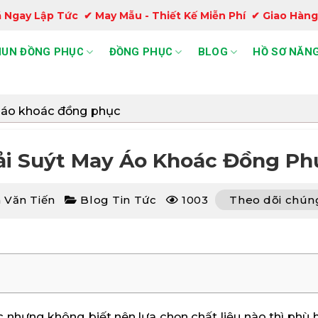
 Ngay Lập Tức ✔ May Mẫu - Thiết Kế Miễn Phí ✔ Giao Hàng
HUN ĐỒNG PHỤC
ĐỒNG PHỤC
BLOG
HỒ SƠ NĂNG
 áo khoác đồng phục
ải Suýt May Áo Khoác Đồng Ph
 Văn Tiến
Blog Tin Tức
1003
Theo dõi chúng
nhưng không biết nên lựa chọn chất liệu nào thì phù