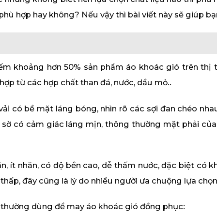
ù hợp hay không? Nếu vậy thì bài viết này sẽ giúp bạn t
chiếm khoảng hơn 50% sản phẩm áo khoác gió trên thị t
ợp từ các hợp chất than đá, nước, dầu mỏ..
vải có bề mặt láng bóng, nhìn rõ các sợi đan chéo nhau 
 tay sờ có cảm giác láng mịn, thông thường mặt phải của
ãn, ít nhăn, có độ bền cao, dễ thấm nước, đặc biệt c
 thấp, đây cũng là lý do nhiều người ưa chuộng lựa chọn 
ác thường dùng để may áo khoác gió đồng phục: