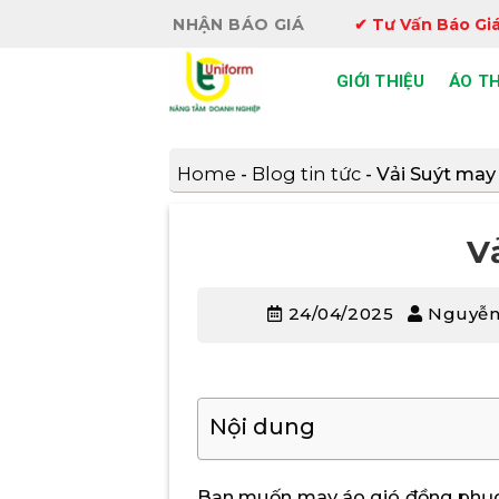
Bỏ
NHẬN BÁO GIÁ
✔ Tư Vấn Báo Giá
qua
nội
GIỚI THIỆU
ÁO T
dung
Home
-
Blog tin tức
-
Vải Suýt may
V
24/04/2025
Nguyễn
Nội dung
Bạn muốn may áo gió đồng phục 