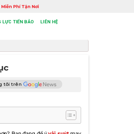
 Miễn Phí Tận Nơi
 LỰC TIẾN BẢO
LIÊN HỆ
ục
 tôi trên
 hợp? Bạn đang để ý
vải suýt
may