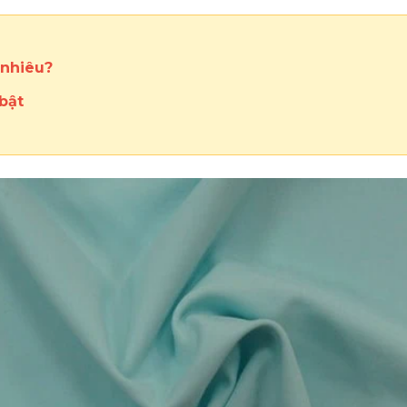
 nhiêu?
bật