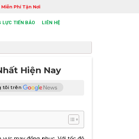
 Miễn Phí Tận Nơi
 LỰC TIẾN BẢO
LIÊN HỆ
Nhất Hiện Nay
 tôi trên
nh vực may đồng phục. Với tốc độ