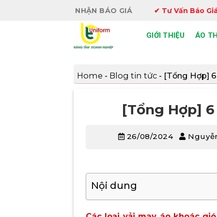
Bỏ
NHẬN BÁO GIÁ
✔ Tư Vấn Báo Giá
qua
nội
GIỚI THIỆU
ÁO T
dung
Home
-
Blog tin tức
-
[Tổng Hợp] 6
[Tổng Hợp] 6
26/08/2024
Nguyễn
Nội dung
Các loại vải may áo khoác gió