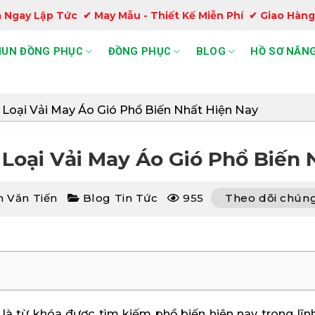
 Ngay Lập Tức ✔ May Mẫu - Thiết Kế Miễn Phí ✔ Giao Hàng
HUN ĐỒNG PHỤC
ĐỒNG PHỤC
BLOG
HỒ SƠ NĂNG
 Loại Vải May Áo Gió Phổ Biến Nhất Hiện Nay
 Loại Vải May Áo Gió Phổ Biến 
 Văn Tiến
Blog Tin Tức
955
Theo dõi chúng
là từ khóa được tìm kiếm phổ biến hiện nay trong lĩ