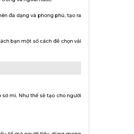
nên đa dạng và phong phú, tạo ra
 mách bạn một số cách để chọn vải
 sơ mi. Như thế sẽ tạo cho người
à yếu tố mà người tiêu dùng mong