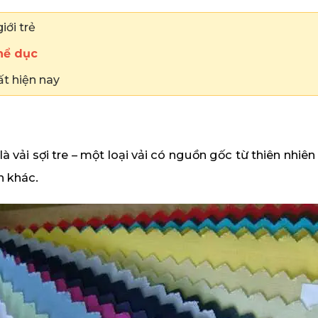
iới trẻ
hể dục
ất hiện nay
à vải sợi tre – một loại vải có nguồn gốc từ thiên nhiê
n khác.