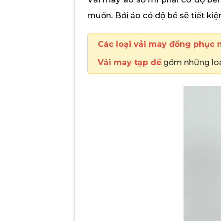
muốn. Bởi áo có độ bề sẽ tiết ki
Các loại vải may đồng phục
Vải may tạp dề
gồm những loạ