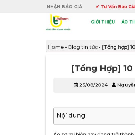
Bỏ
NHẬN BÁO GIÁ
✔ Tư Vấn Báo Giá
qua
nội
GIỚI THIỆU
ÁO T
dung
Home
-
Blog tin tức
-
[Tổng hợp] 1
[Tổng Hợp] 10
25/08/2024
Nguyễn
Nội dung
Áo sơ mi hiện nay đang trở thành