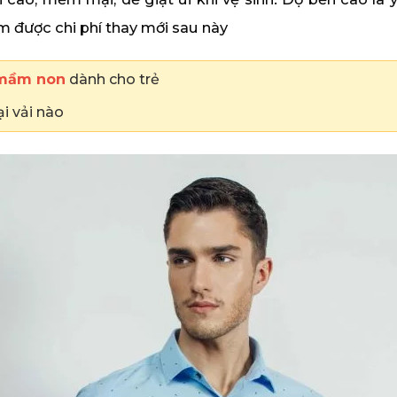
ệm được chi phí thay mới sau này
 mầm non
dành cho trẻ
i vải nào