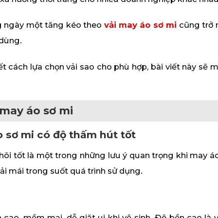
ng ngày một tăng kéo theo
vải may áo sơ mi
cũng trở 
 dùng.
ết cách lựa chọn vải sao cho phù hợp, bài viết này sẽ
 may áo sơ mi
 sơ mi có độ thấm hút tốt
ôi tốt là một trong những lưu ý quan trọng khi may áo
i mái trong suốt quá trình sử dụng.
 cao, mềm mại, dễ giặt ui khi vệ sinh. Độ bền cao l