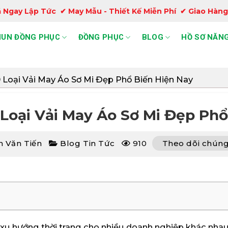
 Ngay Lập Tức ✔ May Mẫu - Thiết Kế Miễn Phí ✔ Giao Hàng
HUN ĐỒNG PHỤC
ĐỒNG PHỤC
BLOG
HỒ SƠ NĂNG
0 Loại Vải May Áo Sơ Mi Đẹp Phổ Biến Hiện Nay
 Loại Vải May Áo Sơ Mi Đẹp Phổ
 Văn Tiến
Blog Tin Tức
910
Theo dõi chúng 
 xu hướng thời trang cho nhiều doanh nghiệp khác nhau