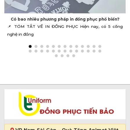
Vải may đồng phục Spa: Nên chọn loại nào để đẹp và
chuyên nghiệp?
📌 Tóm tắt về Vải May Đồng Phục Spa Chọn vải may
đồng phục Spa