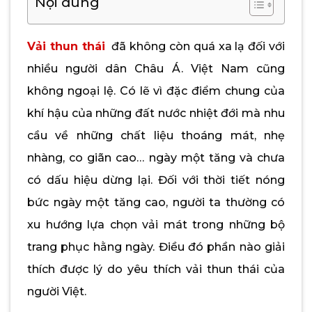
Nội dung
Vải thun thái
đã không còn quá xa lạ đối với
nhiều người dân Châu Á. Việt Nam cũng
không ngoại lệ. Có lẽ vì đặc điểm chung của
khí hậu của những đất nước nhiệt đới mà nhu
cầu về những chất liệu thoáng mát, nhẹ
nhàng, co giãn cao… ngày một tăng và chưa
có dấu hiệu dừng lại. Đối với thời tiết nóng
bức ngày một tăng cao, người ta thường có
xu hướng lựa chọn vải mát trong những bộ
trang phục hằng ngày. Điều đó phần nào giải
thích được lý do yêu thích vải thun thái của
người Việt.