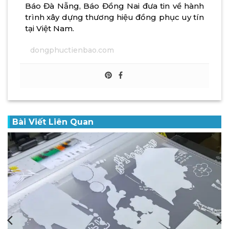
Báo Đà Nẵng, Báo Đồng Nai đưa tin về hành
trình xây dựng thương hiệu đồng phục uy tín
tại Việt Nam.
dongphuctienbao.com
Bài Viết Liên Quan