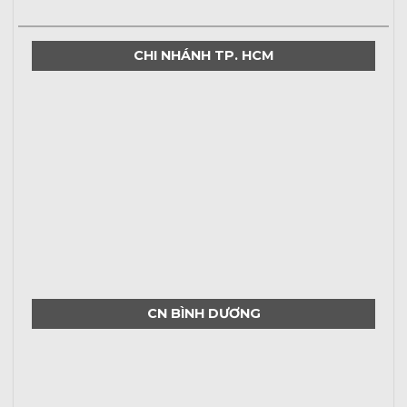
CHI NHÁNH TP. HCM
CN BÌNH DƯƠNG