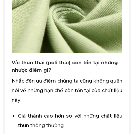
Vải thun thái (poli thái) còn tồn tại những
nhược điểm gì?
Nhắc đến ưu điểm chúng ta cũng không quên
nói về những hạn chế còn tồn tại của chất liệu
này:
Giá thành cao hơn so với những chất liệu
thun thông thường