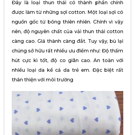
Đây là loại thun thái có thành phần chính
được làm từ những sợi cotton. Một loại sợi có
nguồn gốc từ bông thiên nhiên. Chính vì vậy
nên, độ nguyên chất của vải thun thái cotton
càng cao. Giá thành càng đắt. Tuy vậy, bù lại
chúng sở hữu rất nhiều ưu điểm như: Độ thấm
hút cực kì tốt, độ co giãn cao. An toàn với
nhiều loại da kể cả da trẻ em. Đặc biệt rất
thân thiện với môi trường