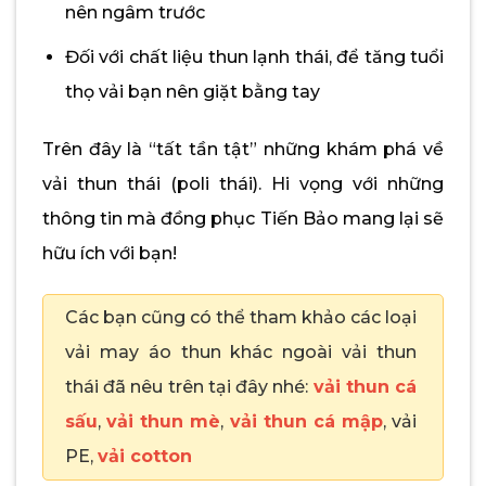
nên ngâm trước
Đối với chất liệu thun lạnh thái, để tăng tuổi
thọ vải bạn nên giặt bằng tay
Trên đây là “tất tần tật” những khám phá về
vải thun thái (poli thái). Hi vọng với những
thông tin mà đồng phục Tiến Bảo mang lại sẽ
hữu ích với bạn!
Các bạn cũng có thể tham khảo các loại
vải may áo thun khác ngoài vải thun
thái đã nêu trên tại đây nhé:
vải thun cá
sấu
,
vải thun mè
,
vải thun cá mập
, vải
PE,
vải cotton