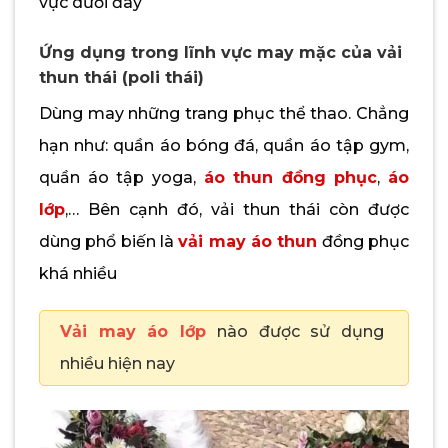
vực dưới đây
Ứng dụng trong lĩnh vực may mặc của vải
thun thái (poli thái)
Dùng may những trang phục thể thao. Chẳng
hạn như: quần áo bóng đá, quần áo tập gym,
quần áo tập yoga,
áo thun đồng phục
,
áo
lớp
,… Bên cạnh đó, vải thun thái còn được
dùng phổ biến là
vải may áo thun
đồng phục
khá nhiều
Vải may áo lớp
nào được sử dụng
nhiều hiện nay