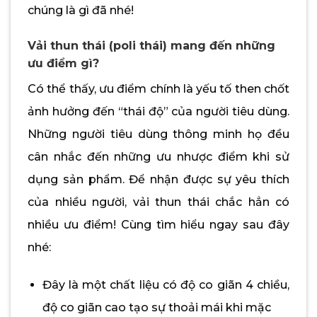
chúng là gì đã nhé!
Vải thun thái (poli thái) mang đến những
ưu điểm gì?
Có thể thấy, ưu điểm chính là yếu tố then chốt
ảnh hưởng đến “thái độ” của người tiêu dùng.
Những người tiêu dùng thông minh họ đều
cân nhắc đến những ưu nhược điểm khi sử
dụng sản phẩm. Để nhận được sự yêu thích
của nhiều người, vải thun thái chắc hẳn có
nhiều ưu điểm! Cùng tìm hiểu ngay sau đây
nhé:
Đây là một chất liệu có độ co giãn 4 chiều,
độ co giãn cao tạo sự thoải mái khi mặc