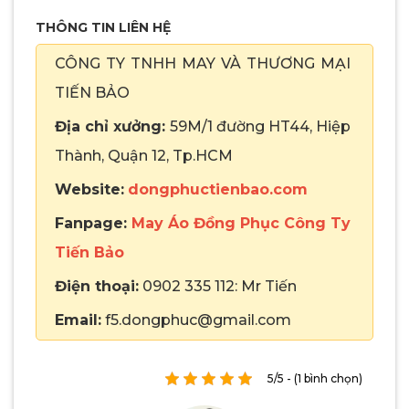
THÔNG TIN LIÊN HỆ
CÔNG TY TNHH MAY VÀ THƯƠNG MẠI
TIẾN BẢO
Địa chỉ xưởng:
59M/1 đường HT44, Hiệp
Thành, Quận 12, Tp.HCM
Website:
dongphuctienbao.com
Fanpage:
May Áo Đồng Phục Công Ty
Tiến Bảo
Điện thoại:
0902 335 112: Mr Tiến
Email:
f5.dongphuc@gmail.com
5/5 - (1 bình chọn)